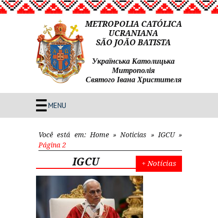
METROPOLIA CATÓLICA
UCRANIANA
SÃO JOÃO BATISTA
Українська Католицька
Митрополія
Святого Івана Христителя
MENU
Você está em:
Home
»
Noticias
»
IGCU
»
Página 2
IGCU
+ Notícias