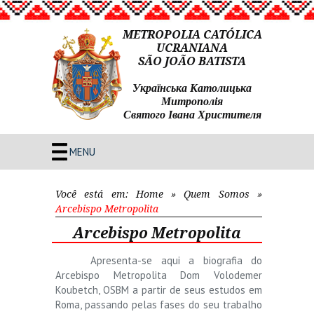
METROPOLIA CATÓLICA
UCRANIANA
SÃO JOÃO BATISTA
Українська Католицька
Митрополія
Святого Івана Христителя
MENU
Você está em:
Home
»
Quem Somos
»
Arcebispo Metropolita
Arcebispo Metropolita
Apresenta-se aqui a biografia do
Arcebispo Metropolita Dom Volodemer
Koubetch, OSBM a partir de seus estudos em
Roma, passando pelas fases do seu trabalho