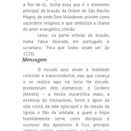
a flor-de-lis, tocha essa que é o elemento
principal do brasão da Ordem de São Basílio
Magno, de onde Dom Volodemer provém como
sacerdote religioso, e que simboliza a chama
do amor evangélico, cristão.
Lema: na parte inferior do brasão,
numa faixa dourada, em português e
ucraniano: “Para que todos sejam um” (Jo
17,21).
Mensagem
O escudo azul alude à realidade
celestial e transcendental, mas que começa
e se realiza aqui na terra. No escudo,
predominam dois elementos: o Cordeiro
(Ahnetz) – a hóstia eucarística maior, a
essência do cristianismo, fonte e ápice da
vida cristã, da vida episcopal e da missão da
Igreja, o Pão da unidade, a quem o bispo
humildemente serve como discípulo e
sucessor dos Apóstolos. A Cruz, principal
símbolo cristão, representa a quenose, ou