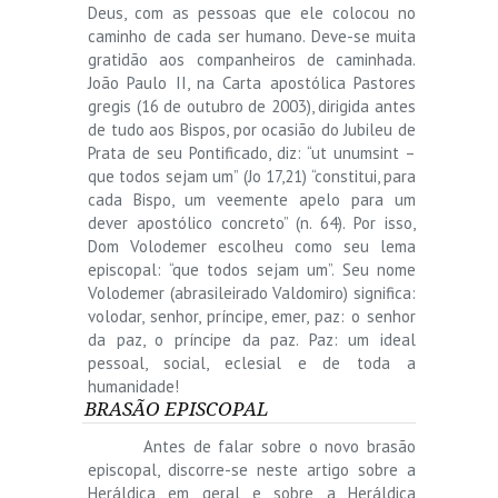
Deus, com as pessoas que ele colocou no
caminho de cada ser humano. Deve-se muita
gratidão aos companheiros de caminhada.
João Paulo II, na Carta apostólica Pastores
gregis (16 de outubro de 2003), dirigida antes
de tudo aos Bispos, por ocasião do Jubileu de
Prata de seu Pontificado, diz: “ut unumsint –
que todos sejam um” (Jo 17,21) “constitui, para
cada Bispo, um veemente apelo para um
dever apostólico concreto” (n. 64). Por isso,
Dom Volodemer escolheu como seu lema
episcopal: “que todos sejam um”. Seu nome
Volodemer (abrasileirado Valdomiro) significa:
volodar, senhor, príncipe, emer, paz: o senhor
da paz, o príncipe da paz. Paz: um ideal
pessoal, social, eclesial e de toda a
humanidade!
BRASÃO EPISCOPAL
Antes de falar sobre o novo brasão
episcopal, discorre-se neste artigo sobre a
Heráldica em geral e sobre a Heráldica