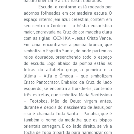
báculo oriental e a cruz hastil dourados.
Escudo: o contorno está rodeado por
adornos folheados em cor madeira escura. O
espaço interno, em azul celestial, contém em
seu centro o Cordeiro – a hóstia eucarística
maior, encravada na Cruz de cor madeira clara
com as siglas ICXCNI KA – Jesus Cristo Vence.
Em cima, encontra-se a pomba branca, que
simboliza o Espírito Santo, de onde partem os
raios dourados, preenchendo todo o espaço
do escudo. Logo abaixo da pomba estão as
letras do alfabeto grego, a primeira e a
última – Alfa e Ômega – que simbolizam
Cristo Pantocrator. Embaixo da Cruz, do lado
esquerdo, se encontra a flor-de-lis, contendo
três estrelas, que simboliza Maria Santíssima
– Teotokos, Mãe de Deus: virgem antes,
durante e depois do nascimento de Jesus, por
isso é chamada Toda Santa – Panahia, que é
também o nome da medalha que os bispos
orientais carregam. E do lado direito, se vê a
tocha de fogo tripartida para harmonizar com