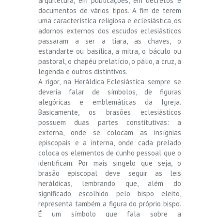
arquitetura, em publicações, em decretos e
documentos de vários tipos. A fim de terem
uma característica religiosa e eclesiástica, os
adornos externos dos escudos eclesiásticos
passaram a ser a tiara, as chaves, o
estandarte ou basílica, a mitra, o báculo ou
pastoral, o chapéu prelatício, o pálio, a cruz, a
legenda e outros distintivos.
A rigor, na Heráldica Eclesiástica sempre se
deveria falar de símbolos, de figuras
alegóricas e emblemáticas da Igreja.
Basicamente, os brasões eclesiásticos
possuem duas partes constitutivas: a
externa, onde se colocam as insígnias
episcopais e a interna, onde cada prelado
coloca os elementos de cunho pessoal que o
identificam. Por mais singelo que seja, o
brasão episcopal deve seguir as leis
heráldicas, lembrando que, além do
significado escolhido pelo bispo eleito,
representa também a figura do próprio bispo.
É um símbolo que fala sobre a