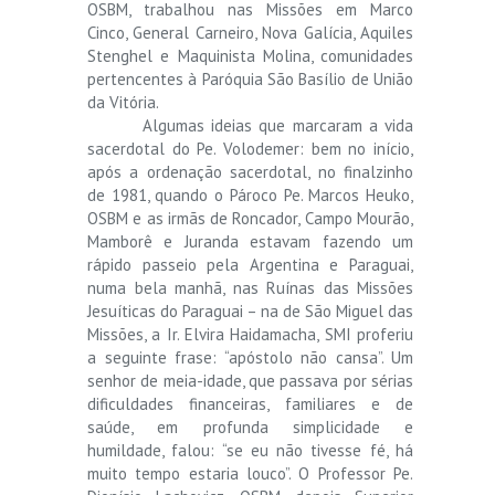
OSBM, trabalhou nas Missões em Marco
Cinco, General Carneiro, Nova Galícia, Aquiles
Stenghel e Maquinista Molina, comunidades
pertencentes à Paróquia São Basílio de União
da Vitória.
Algumas ideias que marcaram a vida
sacerdotal do Pe. Volodemer: bem no início,
após a ordenação sacerdotal, no finalzinho
de 1981, quando o Pároco Pe. Marcos Heuko,
OSBM e as irmãs de Roncador, Campo Mourão,
Mamborê e Juranda estavam fazendo um
rápido passeio pela Argentina e Paraguai,
numa bela manhã, nas Ruínas das Missões
Jesuíticas do Paraguai – na de São Miguel das
Missões, a Ir. Elvira Haidamacha, SMI proferiu
a seguinte frase: “apóstolo não cansa”. Um
senhor de meia-idade, que passava por sérias
dificuldades financeiras, familiares e de
saúde, em profunda simplicidade e
humildade, falou: “se eu não tivesse fé, há
muito tempo estaria louco”. O Professor Pe.