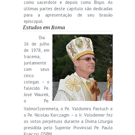
como sacerdote e depois como Bispo. As
últimas partes deste capítulo são dedicadas
para a apresentação de seu brasão
episcopal.
Estudos em Roma
Dia
16 de julho
de 1978, em
Iracema,
juntamente
com seus
cinco
colegas – o
falecido Pe.
José Waurek,
o Pe.
ValmorSzeremeta, o Pe. Valdomiro Pastuch e
o Pe. Nicolau Korczagin – o Ir. Volodemer fez
os votos perpétuos durante a Divina Liturgia
presidida pelo Superior Provincial Pe. Paulo
Kraiczyj, OSBM.