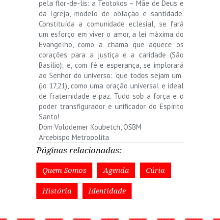
pela flor-de-lis: a Teotokos – Mãe de Deus e
da Igreja, modelo de oblação e santidade.
Constituída a comunidade eclesial, se fará
um esforço em viver o amor, a lei máxima do
Evangelho, como a chama que aquece os
corações para a justiça e a caridade (São
Basílio); e, com fé e esperança, se implorará
ao Senhor do universo: “que todos sejam um”
(Jo 17,21), como uma oração universal e ideal
de fraternidade e paz. Tudo sob a força e o
poder transfigurador e unificador do Espírito
Santo!
Dom Volodemer Koubetch, OSBM
Arcebispo Metropolita
Páginas relacionadas:
Quem Somos
Agenda
Cúria
História
Identidade