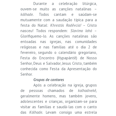
Durante a celebração litúrgica,
ouvem-se muito as canções natalinas –
kólhade.
Todos cantam e saúdam-se
mutuamente com a saudação típica para a
festa do Natal:
Khrestós Rodêvcia!
– Cristo
nasceu! Todos respondem:
Slavimo Iohó
–
Glorifiquemo-lo. As canções natalinas são
entoadas nas igrejas, nas comunidades
religiosas e nas famílias até o dia 2 de
fevereiro, segundo o calendário gregoriano,
Festa do Encontro (Hypapántê) de Nosso
Senhor, Deus e Salvador, Jesus Cristo, também
conhecida como Festa da Apresentação do
Senhor.
Grupos de cantores
Após a celebração na igreja, grupos
de pessoas chamados de
kolhadnekê,
geralmente homens, mas também jovens,
adolescentes e crianças, organizam-se para
visitar as famílias e saudá-las com o canto
das
Kólhade.
Levam consigo uma estrela