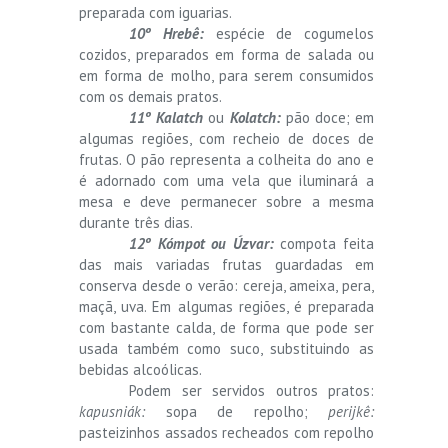
preparada com iguarias.
10º Hrebê:
espécie de cogumelos
cozidos, preparados em forma de salada ou
em forma de molho, para serem consumidos
com os demais pratos.
11º Kalatch
ou
Kolatch:
pão doce; em
algumas regiões, com recheio de doces de
frutas. O pão representa a colheita do ano e
é adornado com uma vela que iluminará a
mesa e deve permanecer sobre a mesma
durante três dias.
12º Kómpot ou Úzvar:
compota feita
das mais variadas frutas guardadas em
conserva desde o verão: cereja, ameixa, pera,
maçã, uva. Em algumas regiões, é preparada
com bastante calda, de forma que pode ser
usada também como suco, substituindo as
bebidas alcoólicas.
Podem ser servidos outros pratos:
kapusniák:
sopa de repolho;
perijkê:
pasteizinhos assados recheados com repolho