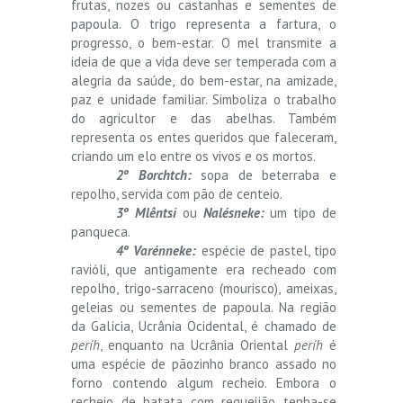
frutas, nozes ou castanhas e sementes de
papoula. O trigo representa a fartura, o
progresso, o bem-estar. O mel transmite a
ideia de que a vida deve ser temperada com a
alegria da saúde, do bem-estar, na amizade,
paz e unidade familiar. Simboliza o trabalho
do agricultor e das abelhas. Também
representa os entes queridos que faleceram,
criando um elo entre os vivos e os mortos.
2º Borchtch:
sopa de beterraba e
repolho, servida com pão de centeio.
3º Mlêntsi
ou
Nalésneke:
um tipo de
panqueca.
4º Varénneke:
espécie de pastel, tipo
ravióli, que antigamente era recheado com
repolho, trigo-sarraceno (mourisco), ameixas,
geleias ou sementes de papoula. Na região
da Galícia, Ucrânia Ocidental, é chamado de
períh
, enquanto na Ucrânia Oriental
períh
é
uma espécie de pãozinho branco assado no
forno contendo algum recheio. Embora o
recheio de batata com requeijão tenha-se