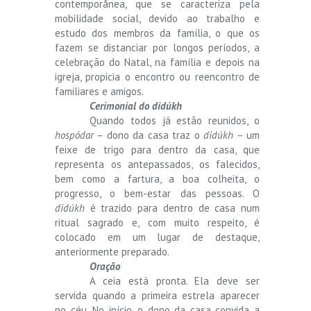
contemporânea, que se caracteriza pela
mobilidade social, devido ao trabalho e
estudo dos membros da família, o que os
fazem se distanciar por longos períodos, a
celebração do Natal, na família e depois na
igreja, propicia o encontro ou reencontro de
familiares e amigos.
Cerimonial do didúkh
Quando todos já estão reunidos, o
hospódar
– dono da casa traz o
didúkh
– um
feixe de trigo para dentro da casa, que
representa os antepassados, os falecidos,
bem como a fartura, a boa colheita, o
progresso, o bem-estar das pessoas. O
didúkh
é trazido para dentro de casa num
ritual sagrado e, com muito respeito, é
colocado em um lugar de destaque,
anteriormente preparado.
Oração
A ceia está pronta. Ela deve ser
servida quando a primeira estrela aparecer
no céu. No início, o dono da casa convida a