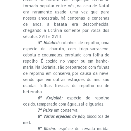
tornado popular entre nós, na ceia de Natal
era raramente usado, uma vez que para
nossos ancestrais, há centenas e centenas
de anos, a batata era desconhecida,
chegando à Ucrânia somente por volta dos
séculos XVII e XVIII.
5º Holubtsí:
rolinhos de repolho, uma
espécie de charuto, com trigo-sarraceno,
cebola e cogumelos, enrolado com folha de
repolho. É cozido no vapor ou em banho-
maria. Na Ucrânia, são preparados com folhas
de repolho em conserva, por causa da neve,
sendo que em outras estações do ano são
usadas folhas frescas de repolho ou de
beterraba.
6º Krejalkê:
espécie de repolho
cozido, temperado com água, sal e iguarias.
7º Peixe
em conserva.
8º Várias espécies de pão,
biscoitos de
mel.
9º Kácha:
espécie de cevada moída,