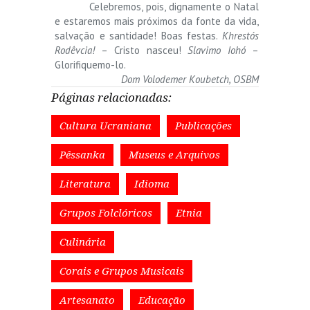
Celebremos, pois, dignamente o Natal
e estaremos mais próximos da fonte da vida,
salvação e santidade! Boas festas.
Khrestós
Rodêvcia!
– Cristo nasceu!
Slavimo Iohó
–
Glorifiquemo-lo.
Dom Volodemer Koubetch, OSBM
Páginas relacionadas:
Cultura Ucraniana
Publicações
Pêssanka
Museus e Arquivos
Literatura
Idioma
Grupos Folclóricos
Etnia
Culinária
Corais e Grupos Musicais
Artesanato
Educação