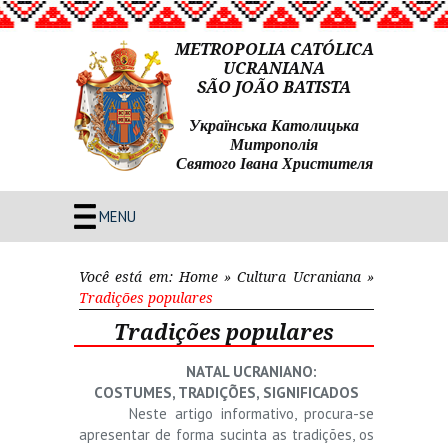
METROPOLIA CATÓLICA
UCRANIANA
SÃO JOÃO BATISTA
Українська Католицька
Митрополія
Святого Івана Христителя
MENU
Você está em:
Home
»
Cultura Ucraniana
»
Tradições populares
Tradições populares
NATAL UCRANIANO:
COSTUMES, TRADIÇÕES, SIGNIFICADOS
Neste artigo informativo, procura-se
apresentar de forma sucinta as tradições, os