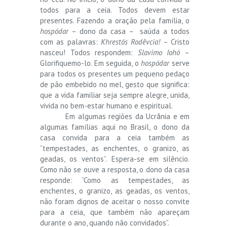
todos para a ceia. Todos devem estar
presentes. Fazendo a oração pela família, o
hospódar
– dono da casa – saúda a todos
com as palavras:
Khrestós Rodêvcia!
– Cristo
nasceu! Todos respondem:
Slavimo Iohó
–
Glorifiquemo-lo. Em seguida, o
hospódar
serve
para todos os presentes um pequeno pedaço
de pão embebido no mel, gesto que significa:
que a vida familiar seja sempre alegre, unida,
vivida no bem-estar humano e espiritual.
Em algumas regiões da Ucrânia e em
algumas famílias aqui no Brasil, o dono da
casa convida para a ceia também as
“tempestades, as enchentes, o granizo, as
geadas, os ventos”. Espera-se em silêncio.
Como não se ouve a resposta, o dono da casa
responde: “Como as tempestades, as
enchentes, o granizo, as geadas, os ventos,
não foram dignos de aceitar o nosso convite
para a ceia, que também não apareçam
durante o ano, quando não convidados”.