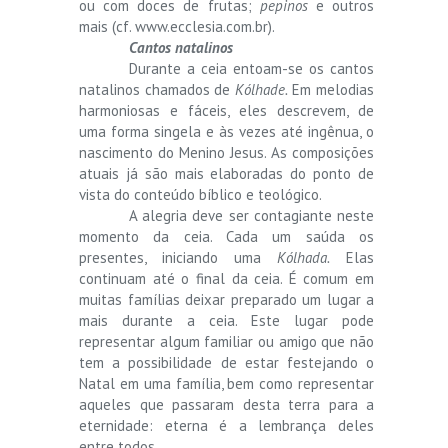
ou com doces de frutas;
pepinos
e outros
mais (cf. www.ecclesia.com.br).
Cantos natalinos
Durante a ceia entoam-se os cantos
natalinos chamados de
Kólhade.
Em melodias
harmoniosas e fáceis, eles descrevem, de
uma forma singela e às vezes até ingênua, o
nascimento do Menino Jesus. As composições
atuais já são mais elaboradas do ponto de
vista do conteúdo bíblico e teológico.
A alegria deve ser contagiante neste
momento da ceia. Cada um saúda os
presentes, iniciando uma
Kólhada.
Elas
continuam até o final da ceia. É comum em
muitas famílias deixar preparado um lugar a
mais durante a ceia. Este lugar pode
representar algum familiar ou amigo que não
tem a possibilidade de estar festejando o
Natal em uma família, bem como representar
aqueles que passaram desta terra para a
eternidade: eterna é a lembrança deles
entre todos.