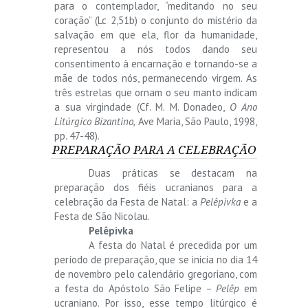
para o contemplador, “meditando no seu
coração” (Lc 2,51b) o conjunto do mistério da
salvação em que ela, flor da humanidade,
representou a nós todos dando seu
consentimento à encarnação e tornando-se a
mãe de todos nós, permanecendo virgem. As
três estrelas que ornam o seu manto indicam
a sua virgindade (Cf. M. M. Donadeo,
O Ano
Litúrgico Bizantino,
Ave Maria, São Paulo, 1998,
pp. 47-48).
PREPARAÇÃO PARA A CELEBRAÇÃO
Duas práticas se destacam na
preparação dos fiéis ucranianos para a
celebração da Festa de Natal: a
Pelêpivka
e a
Festa de São Nicolau.
Pelêpivka
A festa do Natal é precedida por um
período de preparação, que se inicia no dia 14
de novembro pelo calendário gregoriano, com
a festa do Apóstolo São Felipe –
Pelêp
em
ucraniano. Por isso, esse tempo litúrgico é