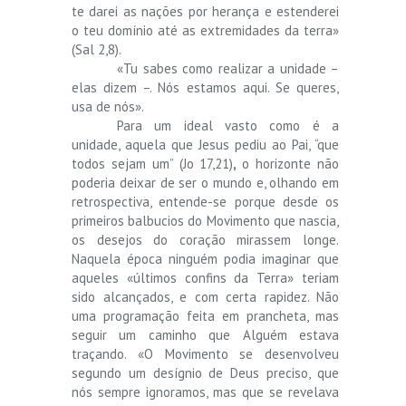
te darei as nações por herança e estenderei
o teu domínio até as extremidades da terra»
(Sal 2,8).
«Tu sabes como realizar a unidade –
elas dizem –. Nós estamos aqui. Se queres,
usa de nós».
Para um ideal vasto como é a
unidade, aquela que Jesus pediu ao Pai, “que
todos sejam um” (Jo 17,21)
,
o horizonte não
poderia deixar de ser o mundo e, olhando em
retrospectiva, entende-se porque desde os
primeiros balbucios do Movimento que nascia,
os desejos do coração mirassem longe.
Naquela época ninguém podia imaginar que
aqueles «últimos confins da Terra» teriam
sido alcançados, e com certa rapidez. Não
uma programação feita em prancheta, mas
seguir um caminho que Alguém estava
traçando. «O Movimento se desenvolveu
segundo um desígnio de Deus preciso, que
nós sempre ignoramos, mas que se revelava