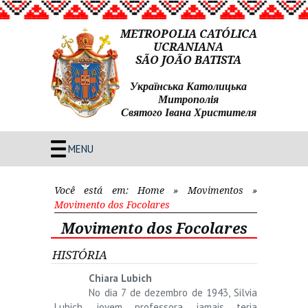
METROPOLIA CATÓLICA
UCRANIANA
SÃO JOÃO BATISTA
Українська Католицька
Митрополія
Святого Івана Христителя
MENU
Você está em:
Home
»
Movimentos
»
Movimento dos Focolares
Movimento dos Focolares
HISTÓRIA
Chiara Lubich
No dia 7 de dezembro de 1943, Silvia
Lubich, jovem professora, jamais teria