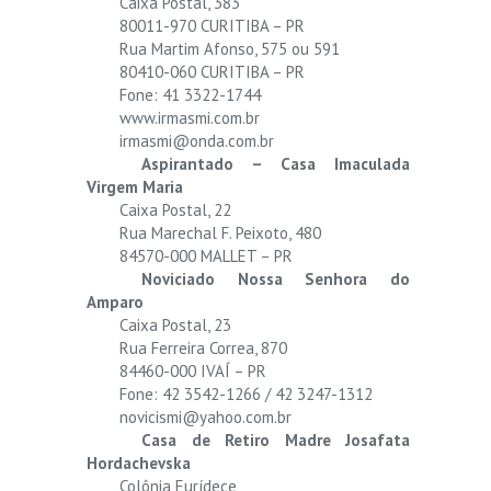
Caixa Postal, 383
80011-970 CURITIBA – PR
Rua Martim Afonso, 575 ou 591
80410-060 CURITIBA – PR
Fone: 41 3322-1744
www.irmasmi.com.br
irmasmi@onda.com.br
Aspirantado – Casa Imaculada
Virgem Maria
Caixa Postal, 22
Rua Marechal F. Peixoto, 480
84570-000 MALLET – PR
Noviciado Nossa Senhora do
Amparo
Caixa Postal, 23
Rua Ferreira Correa, 870
84460-000 IVAÍ – PR
Fone: 42 3542-1266 / 42 3247-1312
novicismi@yahoo.com.br
Casa de Retiro Madre Josafata
Hordachevska
Colônia Eurídece