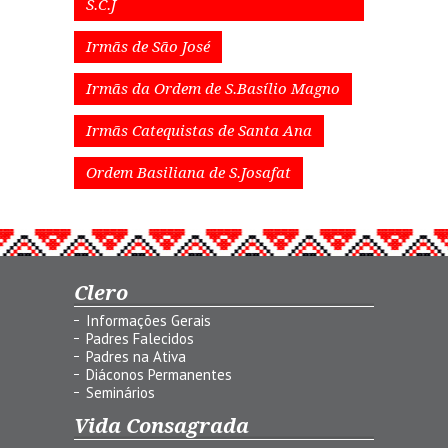
S.C.J
Irmãs de São José
Irmãs da Ordem de S.Basílio Magno
Irmãs Catequistas de Santa Ana
Ordem Basiliana de S.Josafat
Clero
Informações Gerais
Padres Falecidos
Padres na Ativa
Diáconos Permanentes
Seminários
Vida Consagrada