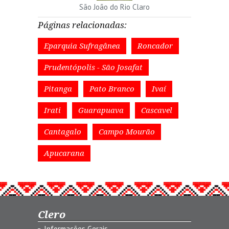
São João do Rio Claro
Páginas relacionadas:
Eparquia Sufragânea
Roncador
Prudentópolis - São Josafat
Pitanga
Pato Branco
Ivaí
Irati
Guarapuava
Cascavel
Cantagalo
Campo Mourão
Apucarana
Clero
Informações Gerais