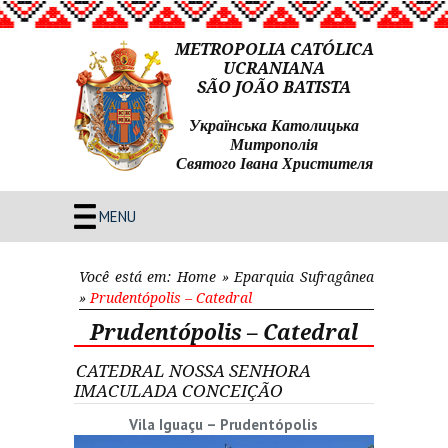
METROPOLIA CATÓLICA
UCRANIANA
SÃO JOÃO BATISTA
Українська Католицька
Митрополія
Святого Івана Христителя
MENU
Você está em:
Home
»
Eparquia Sufragânea
»
Prudentópolis – Catedral
Prudentópolis – Catedral
CATEDRAL NOSSA SENHORA
IMACULADA CONCEIÇÃO
Vila Iguaçu – Prudentópolis