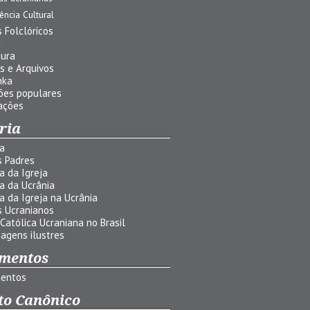
uência Cultural
 Folclóricos
a
tura
s e Arquivos
nka
ões populares
ações
ria
ia
s Padres
ia da Igreja
ia da Ucrânia
ia da Igreja na Ucrânia
s Ucranianos
 Católica Ucraniana no Brasil
agens ilustres
mentos
entos
to Canônico