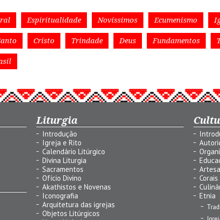
ral
Espiritualidade
Novíssimos
Ecumenismo
I
Santo
Cristo
Trindade
Deus
Fundamentos
asil
Liturgia
Cult
Introdução
Intro
Igreja e Rito
Autor
Calendário Litúrgico
Organ
Divina Liturgia
Educa
Sacramentos
Artes
Ofício Divino
Corais
Akathistos e Novenas
Culiná
Iconografia
Etnia
Arquitetura das igrejas
Trad
Objetos Litúrgicos
Igre