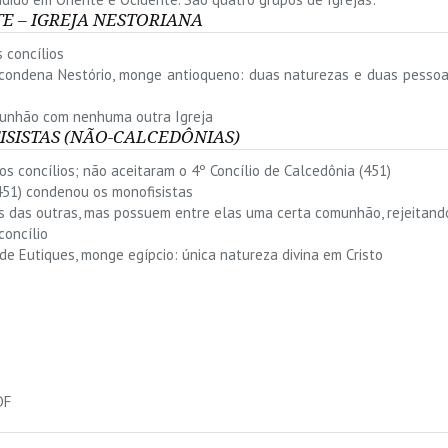
TE – IGREJA NESTORIANA
 concílios
) condena Nestório, monge antioqueno: duas naturezas e duas pessoa
munhão com nenhuma outra Igreja
SISTAS (NÃO-CALCEDÔNIAS)
s concílios; não aceitaram o 4º Concílio de Calcedônia (451)
(451) condenou os monofisistas
 das outras, mas possuem entre elas uma certa comunhão, rejeitand
concílio
de Eutiques, monge egípcio: única natureza divina em Cristo
DF