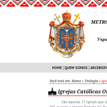
METRO
Укра
HOME
QUEM SOMOS
ARCEBISP
Você está em:
Home
»
Teologia
»
Igr
Igrejas Católicas O
São aquelas 57 Igrejas que 
395, quando o Império Romano foi div