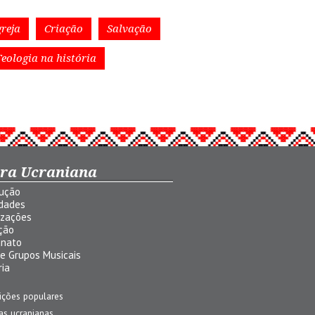
greja
Criação
Salvação
Teologia na história
ura Ucraniana
dução
idades
izações
ção
anato
 e Grupos Musicais
ria
ições populares
jas ucranianas