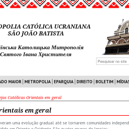
POLIA CATÓLICA UCRANIANA
SÃO JOÃO BATISTA
їнська Католицька Митрополія
Святого Івана Христителя
ADO MAIOR
METROPOLIA
EPARQUIA
DIREITO
BOLETIM
MÍDIA
ejas Católicas Orientais em geral
rientais em geral
tiveram uma evolução gradual até se tornarem comunidades independe
idido em Oriente e Ocidente. São quatro grupos de Igrejas: