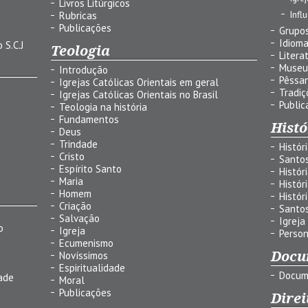
Livros Litúrgicos
Infl
Rubricas
Publicações
Grupos
Idiom
 S.C.J
Teologia
Litera
Museu
Introdução
Pêssa
Igrejas Católicas Orientais em geral
Tradiç
Igrejas Católicas Orientais no Brasil
Public
Teologia na história
Fundamentos
Histó
Deus
Trindade
Histór
Cristo
Santo
Espírito Santo
Histór
Maria
Histór
Homem
Histór
Criação
Santo
Salvação
Igreja
o
Igreja
Person
Ecumenismo
Docu
Novíssimos
Espiritualidade
Docum
ade
Moral
Publicações
Direi