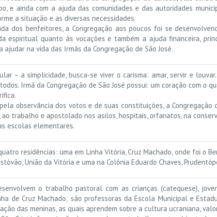
po, e ainda com a ajuda das comunidades e das autoridades munici
rme a situação e as diversas necessidades.
uda dos benfeitores, a Congregação aos poucos foi se desenvolven
da espiritual quanto às vocações e também a ajuda financeira, prin
a ajudar na vida das Irmãs da Congregação de São José.
lar – a simplicidade, busca-se viver o carisma: amar, servir e louva
 todos. Irmã da Congregação de São José possui: um coração com o qu
ifica.
 pela observância dos votos e de suas constituições, a Congregação 
 ao trabalho e apostolado nos asilos, hospitais, orfanatos, na conser
as escolas elementares.
 quatro residências: uma em Linha Vitória, Cruz Machado, onde foi o 
istóvão, União da Vitória e uma na Colônia Eduardo Chaves, Prudentópo
desenvolvem o trabalho pastoral com as crianças (catequese), jove
nha de Cruz Machado; são professoras da Escola Municipal e Estad
mação das meninas, as quais aprendem sobre a cultura ucraniana, valor