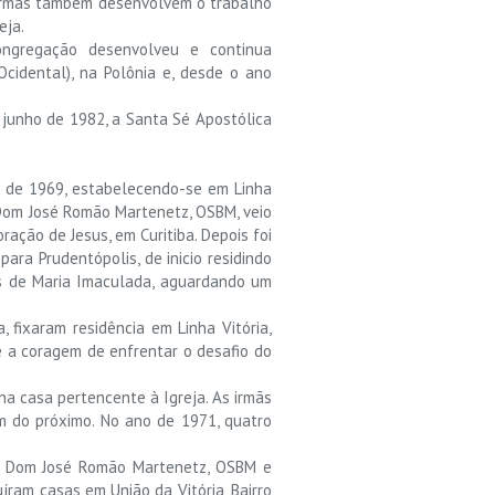
As irmãs também desenvolvem o trabalho
eja.
ngregação desenvolveu e continua
Ocidental), na Polônia e, desde o ano
e junho de 1982, a Santa Sé Apostólica
io de 1969, estabelecendo-se em Linha
e Dom José Romão Martenetz, OSBM, veio
ração de Jesus, em Curitiba. Depois foi
ara Prudentópolis, de inicio residindo
as de Maria Imaculada, aguardando um
 fixaram residência em Linha Vitória,
ve a coragem de enfrentar o desafio do
a casa pertencente à Igreja. As irmãs
m do próximo. No ano de 1971, quatro
de Dom José Romão Martenetz, OSBM e
ram casas em União da Vitória, Bairro