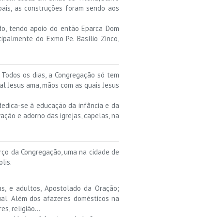
pais, as construções foram sendo aos
do, tendo apoio do então Eparca Dom
cipalmente do Exmo Pe. Basílio Zinco,
r. Todos os dias, a Congregação só tem
al Jesus ama, mãos com as quais Jesus
dedica-se à educação da infância e da
vação e adorno das igrejas, capelas, na
Berço da Congregação, uma na cidade de
lis.
ns, e adultos, Apostolado da Oração;
ual. Além dos afazeres domésticos na
es, religião…