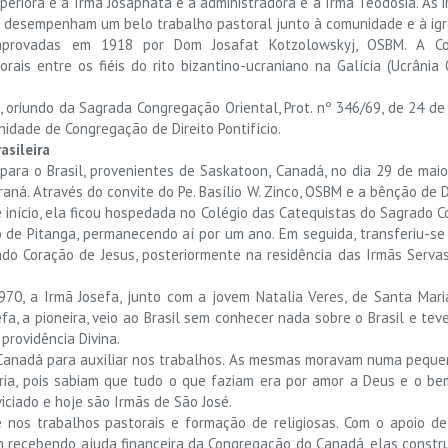
 superiora é a Irmã Josaphata e a administradora é a Irmã Teodósia. 
m desempenham um belo trabalho pastoral junto à comunidade e à igr
 aprovadas em 1918 por Dom Josafat Kotzolowskyj, OSBM. A Co
ais entre os fiéis do rito bizantino-ucraniano na Galícia (Ucrânia 
o, oriundo da Sagrada Congregação Oriental, Prot. nº 346/69, de 24 d
idade de Congregação de Direito Pontifício.
asileira
para o Brasil, provenientes de Saskatoon, Canadá, no dia 29 de ma
raná. Através do convite do Pe. Basílio W. Zinco, OSBM e a bênção d
e início, ela ficou hospedada no Colégio das Catequistas do Sagrado Co
o de Pitanga, permanecendo aí por um ano. Em seguida, transferiu-se p
ado Coração de Jesus, posteriormente na residência das Irmãs Serv
0, a Irmã Josefa, junto com a jovem Natalia Veres, de Santa Maria,
fa, a pioneira, veio ao Brasil sem conhecer nada sobre o Brasil e te
providência Divina.
Canadá para auxiliar nos trabalhos. As mesmas moravam numa pequen
ia, pois sabiam que tudo o que faziam era por amor a Deus e o be
iciado e hoje são Irmãs de São José.
e nos trabalhos pastorais e formação de religiosas. Com o apoio 
 recebendo ajuda financeira da Congregação do Canadá, elas construí