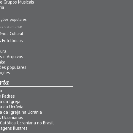
 e Grupos Musicais
ria
ições populares
jas ucranianas
uência Cultural
 Folclóricos
a
tura
s e Arquivos
nka
ões populares
ações
ria
ia
s Padres
ia da Igreja
ia da Ucrânia
ia da Igreja na Ucrânia
s Ucranianos
 Católica Ucraniana no Brasil
agens ilustres