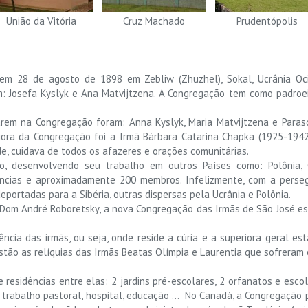
União da Vitória
Cruz Machado
Prudentópolis
m 28 de agosto de 1898 em Zebliw (Zhuzhel), Sokal, Ucrânia Ocid
m: Josefa Kyslyk e Ana Matvijtzena. A Congregação tem como padroei
sarem na Congregação foram: Anna Kyslyk, Maria Matvijtzena e Paras
riora da Congregação foi a Irmã Bárbara Catarina Chapka (1925-1942
e, cuidava de todos os afazeres e orações comunitárias.
o, desenvolvendo seu trabalho em outros Países como: Polônia, 
ncias e aproximadamente 200 membros. Infelizmente, com a perseg
portadas para a Sibéria, outras dispersas pela Ucrânia e Polônia.
 Dom André Roboretsky, a nova Congregação das Irmãs de São José e
ência das irmãs, ou seja, onde reside a cúria e a superiora geral est
stão as relíquias das Irmãs Beatas Olímpia e Laurentia que sofreram
 residências entre elas: 2 jardins pré-escolares, 2 orfanatos e escol
 trabalho pastoral, hospital, educação … No Canadá, a Congregação p