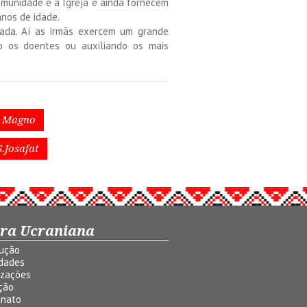
omunidade e à Igreja e ainda fornecem
anos de idade.
rada. Aí as irmãs exercem um grande
o os doentes ou auxiliando os mais
o Magno
.Josafat
ura Ucraniana
dução
idades
izações
ção
anato