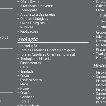
Ofício Divino
Corais
Akathistos e Novenas
Culiná
Iconografia
Etnia
Arquitetura das igrejas
Trad
Objetos Litúrgicos
Igre
Livros Litúrgicos
Infl
Rubricas
Publicações
Grupos
Idiom
 S.C.J
Teologia
Litera
Museu
Introdução
Pêssa
Igrejas Católicas Orientais em geral
Tradiç
Igrejas Católicas Orientais no Brasil
Public
Teologia na história
Fundamentos
Histó
Deus
Trindade
Histór
Cristo
Santo
Espírito Santo
Histór
Maria
Histór
Homem
Histór
Criação
Santo
Salvação
Igreja
o
Igreja
Person
Ecumenismo