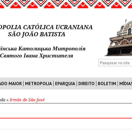
POLIA CATÓLICA UCRANIANA
SÃO JOÃO BATISTA
їнська Католицька Митрополія
Святого Івана Христителя
ADO MAIOR
METROPOLIA
EPARQUIA
DIREITO
BOLETIM
MÍDIA
ada
»
Irmãs de São José