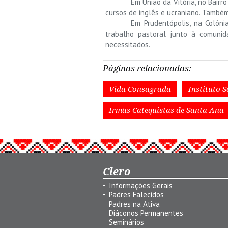
Em União da Vitória, no Bair
cursos de inglês e ucraniano. Também
Em Prudentópolis, na Colôn
trabalho pastoral junto à comunid
necessitados.
Páginas relacionadas:
Vida Consagrada
Instituto S
Irmãs Catequistas de Santa Ana
Clero
Informações Gerais
Padres Falecidos
Padres na Ativa
Diáconos Permanentes
Seminários