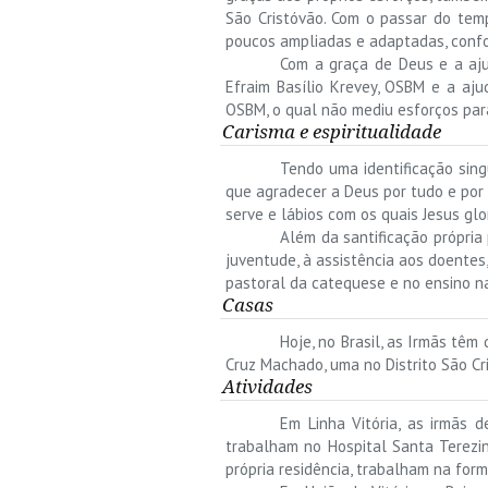
São Cristóvão. Com o passar do tem
poucos ampliadas e adaptadas, confo
Com a graça de Deus e a aj
Efraim Basílio Krevey, OSBM e a aju
OSBM, o qual não mediu esforços par
Carisma e espiritualidade
Tendo uma identificação singu
que agradecer a Deus por tudo e por
serve e lábios com os quais Jesus glor
Além da santificação própria
juventude, à assistência aos doentes,
pastoral da catequese e no ensino n
Casas
Hoje, no Brasil, as Irmãs têm
Cruz Machado, uma no Distrito São Cr
Atividades
Em Linha Vitória, as irmãs 
trabalham no Hospital Santa Terezi
própria residência, trabalham na for