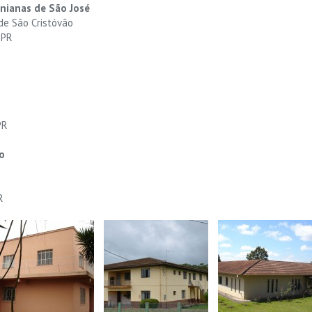
nianas de São José
 de São Cristóvão
 PR
PR
o
R