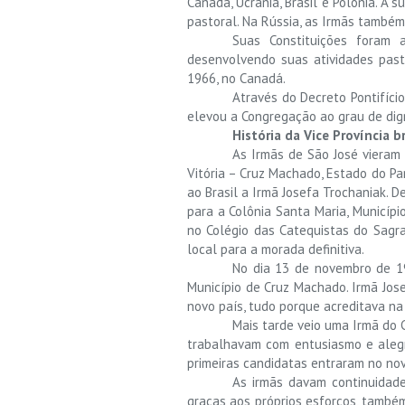
Canadá, Ucrânia, Brasil e Polônia. A
pastoral. Na Rússia, as Irmãs també
Suas Constituições foram
desenvolvendo suas atividades pastor
1966, no Canadá.
Através do Decreto Pontifíci
elevou a Congregação ao grau de dign
História da Vice Província br
As Irmãs de São José vieram 
Vitória – Cruz Machado, Estado do Pa
ao Brasil a Irmã Josefa Trochaniak. D
para a Colônia Santa Maria, Municípi
no Colégio das Catequistas do Sagr
local para a morada definitiva.
No dia 13 de novembro de 197
Município de Cruz Machado. Irmã Jose
novo país, tudo porque acreditava na 
Mais tarde veio uma Irmã do 
trabalhavam com entusiasmo e alegr
primeiras candidatas entraram no nov
As irmãs davam continuidad
graças aos próprios esforços, também