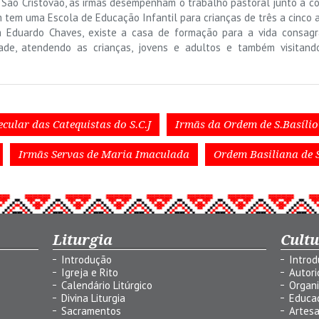
ro São Cristóvão, as irmãs desempenham o trabalho pastoral junto à c
 tem uma Escola de Educação Infantil para crianças de três a cinco 
ia Eduardo Chaves, existe a casa de formação para a vida consag
ade, atendendo as crianças, jovens e adultos e também visitand
ecular das Catequistas do S.C.J
Irmãs da Ordem de S.Basíli
Irmãs Servas de Maria Imaculada
Ordem Basiliana de S
Liturgia
Cult
Introdução
Intro
Igreja e Rito
Autor
Calendário Litúrgico
Organ
Divina Liturgia
Educa
Sacramentos
Artes