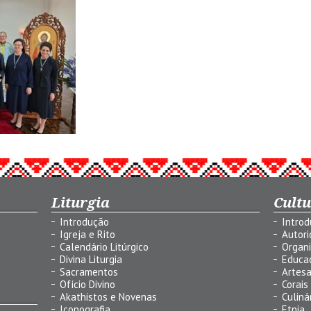
Liturgia
Cult
Introdução
Intro
Igreja e Rito
Autor
Calendário Litúrgico
Organ
Divina Liturgia
Educa
Sacramentos
Artes
Ofício Divino
Corais
Akathistos e Novenas
Culiná
Iconografia
Etnia