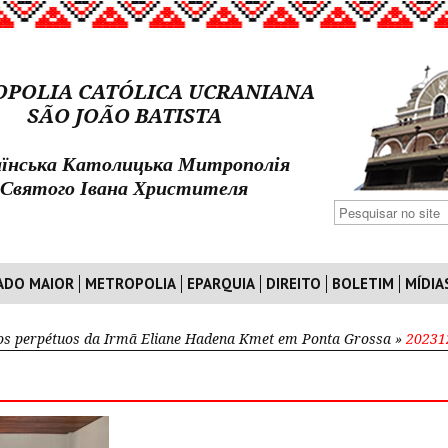
POLIA CATÓLICA UCRANIANA
SÃO JOÃO BATISTA
їнська Католицька Митрополія
Святого Івана Христителя
ADO MAIOR
METROPOLIA
EPARQUIA
DIREITO
BOLETIM
MÍDIA
os perpétuos da Irmã Eliane Hadena Kmet em Ponta Grossa
»
20231