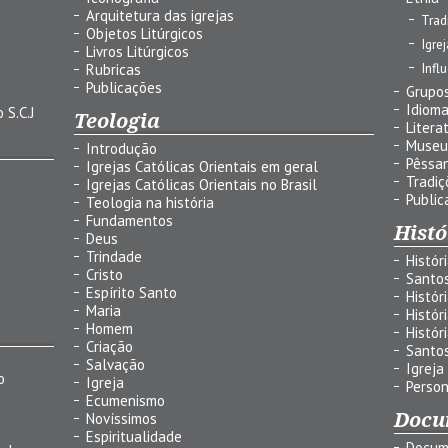
Arquitetura das igrejas
Trad
Objetos Litúrgicos
Igre
Livros Litúrgicos
Infl
Rubricas
Publicações
Grupos
Idiom
 S.C.J
Teologia
Litera
Museu
Introdução
Pêssa
Igrejas Católicas Orientais em geral
Tradiç
Igrejas Católicas Orientais no Brasil
Public
Teologia na história
Fundamentos
Histó
Deus
Trindade
Histór
Cristo
Santo
Espírito Santo
Histór
Maria
Histór
Homem
Histór
Criação
Santo
Salvação
Igreja
o
Igreja
Person
Ecumenismo
Docu
Novíssimos
Espiritualidade
Docum