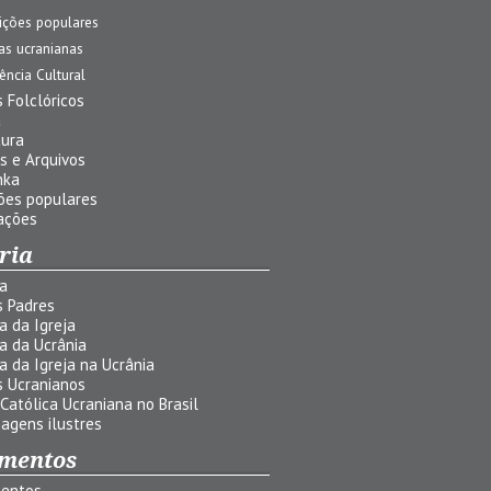
ições populares
jas ucranianas
uência Cultural
 Folclóricos
a
tura
s e Arquivos
nka
ões populares
ações
ria
ia
s Padres
ia da Igreja
ia da Ucrânia
ia da Igreja na Ucrânia
s Ucranianos
 Católica Ucraniana no Brasil
agens ilustres
mentos
entos