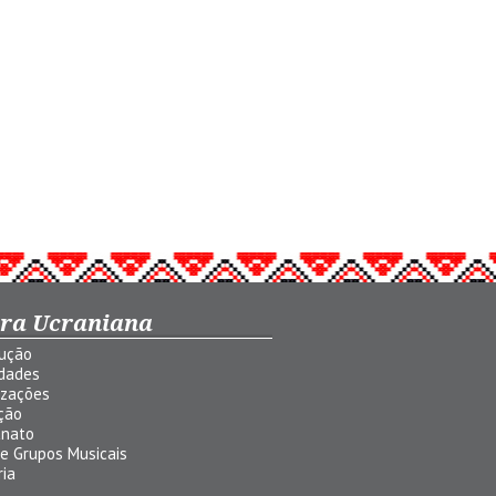
ura Ucraniana
dução
idades
izações
ção
anato
 e Grupos Musicais
ria