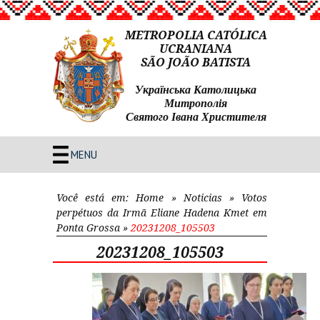
METROPOLIA CATÓLICA
UCRANIANA
SÃO JOÃO BATISTA
Українська Католицька
Митрополія
Святого Івана Христителя
MENU
Você está em:
Home
»
Noticias
»
Votos
perpétuos da Irmã Eliane Hadena Kmet em
Ponta Grossa
»
20231208_105503
20231208_105503