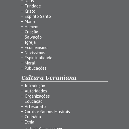
Deus
Trindade
Cristo
Espírito Santo
Maria
Homem
Criação
Salvação
Igreja
Ecumenismo
Novíssimos
Espiritualidade
Moral
Publicações
Cultura Ucraniana
Introdução
Autoridades
Organizações
Educação
Artesanato
Corais e Grupos Musicais
Culinária
Etnia
Tradições populares