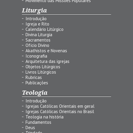
Movimento das Missões Populares
Liturgia
Introdução
Igreja e Rito
Calendário Litúrgico
Divina Liturgia
Sacramentos
Ofício Divino
Akathistos e Novenas
Iconografia
Arquitetura das igrejas
Objetos Litúrgicos
Livros Litúrgicos
Rubricas
Publicações
Teologia
Introdução
Igrejas Católicas Orientais em geral
Igrejas Católicas Orientais no Brasil
Teologia na história
Fundamentos
Deus
Trindade