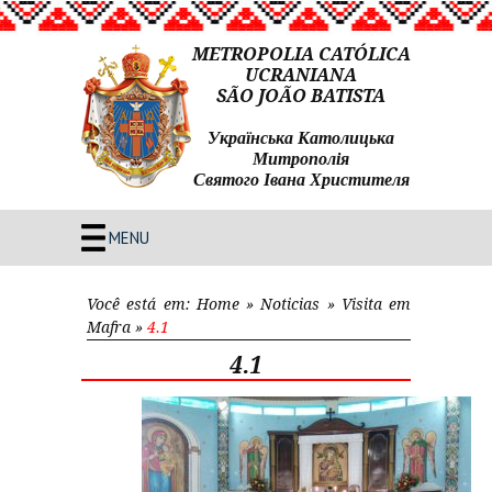
METROPOLIA CATÓLICA
UCRANIANA
SÃO JOÃO BATISTA
Українська Католицька
Митрополія
Святого Івана Христителя
MENU
Você está em:
Home
»
Noticias
»
Visita em
Mafra
»
4.1
4.1