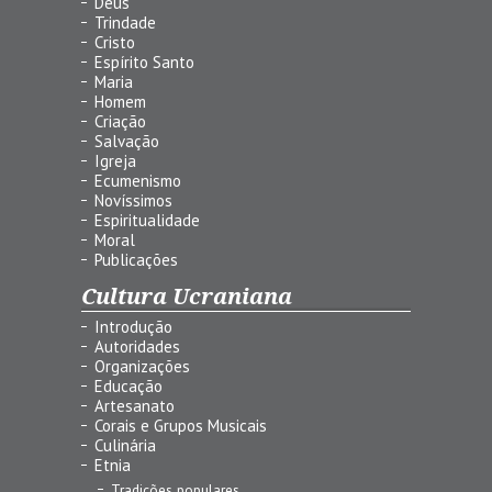
Deus
Trindade
Cristo
Espírito Santo
Maria
Homem
Criação
Salvação
Igreja
Ecumenismo
Novíssimos
Espiritualidade
Moral
Publicações
Cultura Ucraniana
Introdução
Autoridades
Organizações
Educação
Artesanato
Corais e Grupos Musicais
Culinária
Etnia
Tradições populares