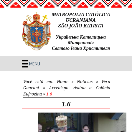
METROPOLIA CATÓLICA
UCRANIANA
SÃO JOÃO BATISTA
Українська Католицька
Митрополія
Святого Івана Христителя
MENU
Você está em:
Home
»
Noticias
»
Vera
Guarani
»
Arcebispo visitou a Colônia
Eufrozina
»
1.6
1.6