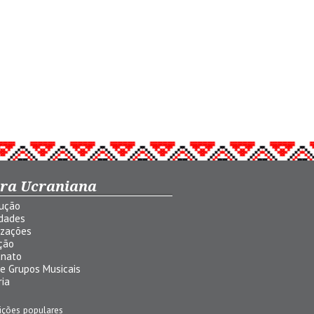
ura Ucraniana
dução
idades
izações
ção
anato
 e Grupos Musicais
ria
ições populares