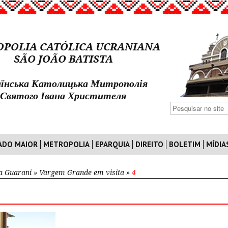
POLIA CATÓLICA UCRANIANA
SÃO JOÃO BATISTA
їнська Католицька Митрополія
Святого Івана Христителя
ADO MAIOR
METROPOLIA
EPARQUIA
DIREITO
BOLETIM
MÍDIA
a Guarani
»
Vargem Grande em visita
»
4