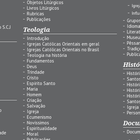
Objetos Litúrgicos
Igre
Livros Litúrgicos
Infl
Rubricas
Publicações
Grupos
Idiom
 S.C.J
Teologia
Litera
Museu
Introdução
Pêssa
Igrejas Católicas Orientais em geral
Tradiç
Igrejas Católicas Orientais no Brasil
Public
Teologia na história
Fundamentos
Histó
Deus
Trindade
Histór
Cristo
Santo
Espírito Santo
Histór
Maria
Histór
Homem
Histór
Criação
Santo
Salvação
Igreja
o
Igreja
Person
Ecumenismo
Docu
Novíssimos
Espiritualidade
Docum
ade
Moral
Publicações