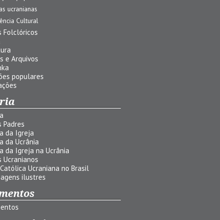
jas ucranianas
uência Cultural
 Folclóricos
a
tura
s e Arquivos
nka
ões populares
ações
ria
ia
s Padres
ia da Igreja
ia da Ucrânia
ia da Igreja na Ucrânia
s Ucranianos
 Católica Ucraniana no Brasil
agens ilustres
mentos
entos