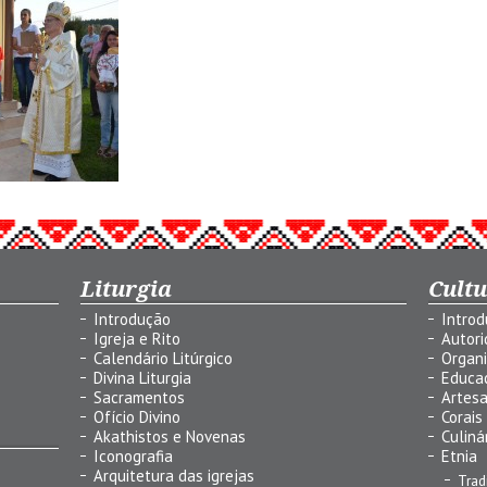
Liturgia
Cult
Introdução
Intro
Igreja e Rito
Autor
Calendário Litúrgico
Organ
Divina Liturgia
Educa
Sacramentos
Artes
Ofício Divino
Corais
Akathistos e Novenas
Culiná
Iconografia
Etnia
Arquitetura das igrejas
Trad