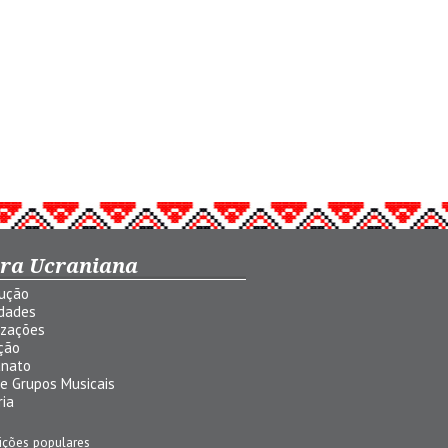
ura Ucraniana
dução
idades
izações
ção
anato
 e Grupos Musicais
ria
ições populares