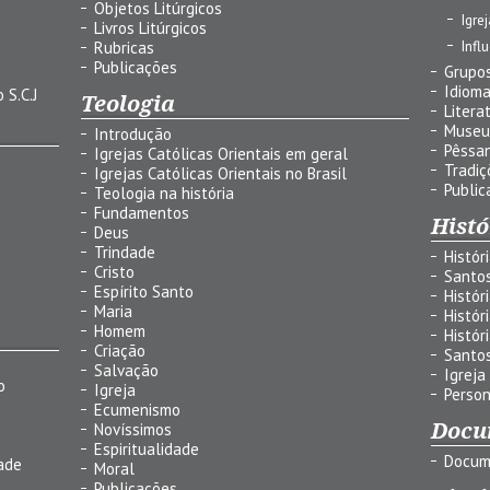
Objetos Litúrgicos
Igre
Livros Litúrgicos
Infl
Rubricas
Publicações
Grupos
Idiom
 S.C.J
Teologia
Litera
Museu
Introdução
Pêssa
Igrejas Católicas Orientais em geral
Tradiç
Igrejas Católicas Orientais no Brasil
Public
Teologia na história
Fundamentos
Histó
Deus
Trindade
Histór
Cristo
Santo
Espírito Santo
Histór
Maria
Histór
Homem
Histór
Criação
Santo
Salvação
Igreja
o
Igreja
Person
Ecumenismo
Docu
Novíssimos
Espiritualidade
Docum
ade
Moral
Publicações