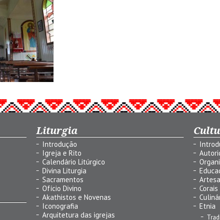
Liturgia
Cult
Introdução
Intro
Igreja e Rito
Autor
Calendário Litúrgico
Organ
Divina Liturgia
Educa
Sacramentos
Artes
Ofício Divino
Corais
Akathistos e Novenas
Culiná
Iconografia
Etnia
Arquitetura das igrejas
Trad