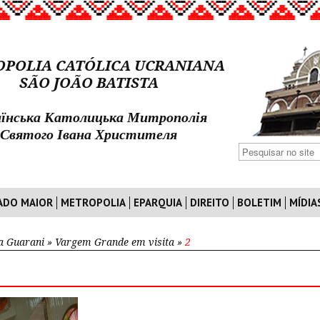
POLIA CATÓLICA UCRANIANA
SÃO JOÃO BATISTA
їнська Католицька Митрополія
Святого Івана Христителя
ADO MAIOR
METROPOLIA
EPARQUIA
DIREITO
BOLETIM
MÍDIA
a Guarani
»
Vargem Grande em visita
»
2