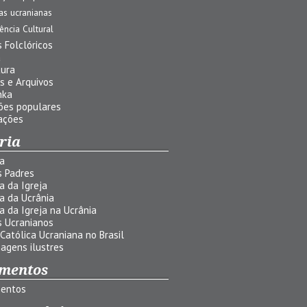
jas ucranianas
uência Cultural
 Folclóricos
a
tura
s e Arquivos
nka
ões populares
ações
ria
ia
s Padres
ia da Igreja
ia da Ucrânia
ia da Igreja na Ucrânia
s Ucranianos
 Católica Ucraniana no Brasil
agens ilustres
mentos
entos