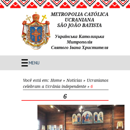
METROPOLIA CATÓLICA
UCRANIANA
SÃO JOÃO BATISTA
Українська Католицька
Митрополія
Святого Івана Христителя
MENU
Você está em:
Home
»
Noticias
»
Ucranianos
celebram a Ucrânia independente
»
6
6