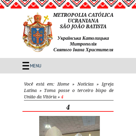
METROPOLIA CATÓLICA
UCRANIANA
SÃO JOÃO BATISTA
Українська Католицька
Митрополія
Святого Івана Христителя
MENU
Você está em:
Home
»
Noticias
»
Igreja
Latina
»
Toma posse o terceiro bispo de
União da Vitória
»
4
4