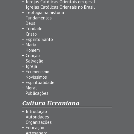
Igrejas Católicas Orientais em geral
Igrejas Católicas Orientais no Brasil
Teologia na história
Fundamentos
Deus
Trindade
Cristo
Espírito Santo
Maria
Homem
Criação
Salvação
Igreja
Ecumenismo
Novíssimos
Espiritualidade
Moral
Publicações
Cultura Ucraniana
Introdução
Autoridades
Organizações
Educação
Artesanato