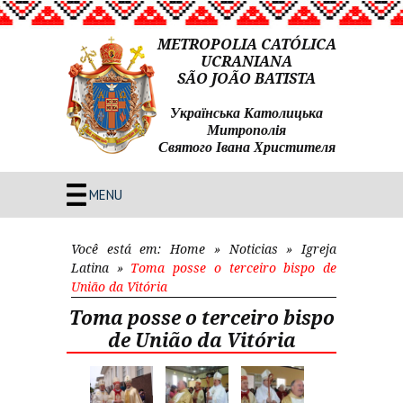
METROPOLIA CATÓLICA
UCRANIANA
SÃO JOÃO BATISTA
Українська Католицька
Митрополія
Святого Івана Христителя
MENU
Você está em:
Home
»
Noticias
»
Igreja
Latina
»
Toma posse o terceiro bispo de
União da Vitória
Toma posse o terceiro bispo
de União da Vitória