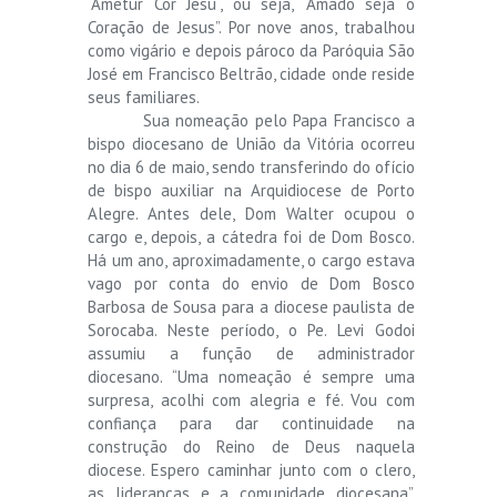
“Ametur Cor Jesu“, ou seja, “Amado seja o
Coração de Jesus”. Por nove anos, trabalhou
como vigário e depois pároco da Paróquia São
José em Francisco Beltrão, cidade onde reside
seus familiares.
Sua nomeação pelo Papa Francisco a
bispo diocesano de União da Vitória ocorreu
no dia 6 de maio, sendo transferindo do ofício
de bispo auxiliar na Arquidiocese de Porto
Alegre. Antes dele, Dom Walter ocupou o
cargo e, depois, a cátedra foi de Dom Bosco.
Há um ano, aproximadamente, o cargo estava
vago por conta do envio de Dom Bosco
Barbosa de Sousa para a diocese paulista de
Sorocaba. Neste período, o Pe. Levi Godoi
assumiu a função de administrador
diocesano. “Uma nomeação é sempre uma
surpresa, acolhi com alegria e fé. Vou com
confiança para dar continuidade na
construção do Reino de Deus naquela
diocese. Espero caminhar junto com o clero,
as lideranças e a comunidade diocesana”,