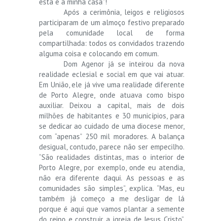
esta é a minha casa”!
Após a cerimônia, leigos e religiosos
participaram de um almoço festivo preparado
pela comunidade local de forma
compartilhada: todos os convidados trazendo
alguma coisa e colocando em comum.
Dom Agenor já se inteirou da nova
realidade eclesial e social em que vai atuar.
Em União, ele já vive uma realidade diferente
de Porto Alegre, onde atuava como bispo
auxiliar. Deixou a capital, mais de dois
milhões de habitantes e 30 municípios, para
se dedicar ao cuidado de uma diocese menor,
com “apenas” 250 mil moradores. A balança
desigual, contudo, parece não ser empecilho.
“São realidades distintas, mas o interior de
Porto Alegre, por exemplo, onde eu atendia,
não era diferente daqui. As pessoas e as
comunidades são simples”, explica. “Mas, eu
também já começo a me desligar de lá
porque é aqui que vamos plantar a semente
do reino e construir a igreja de Jesus Cristo”,