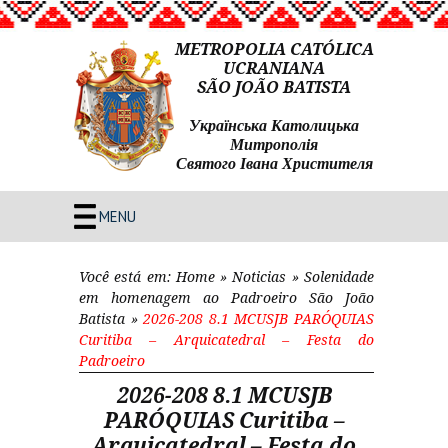
METROPOLIA CATÓLICA
UCRANIANA
SÃO JOÃO BATISTA
Українська Католицька
Митрополія
Святого Івана Христителя
MENU
Você está em:
Home
»
Noticias
»
Solenidade
em homenagem ao Padroeiro São João
Batista
»
2026-208 8.1 MCUSJB PARÓQUIAS
Curitiba – Arquicatedral – Festa do
Padroeiro
2026-208 8.1 MCUSJB
PARÓQUIAS Curitiba –
Arquicatedral – Festa do