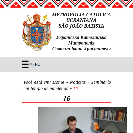
METROPOLIA CATÓLICA
UCRANIANA
SÃO JOÃO BATISTA
Українська Католицька
Митрополія
Святого Івана Христителя
MENU
Você está em:
Home
»
Noticias
»
Seminário
em tempo de pandemia
»
16
16