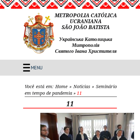
METROPOLIA CATÓLICA
UCRANIANA
SÃO JOÃO BATISTA
Українська Католицька
Митрополія
Святого Івана Христителя
MENU
Você está em:
Home
»
Noticias
»
Seminário
em tempo de pandemia
»
11
11