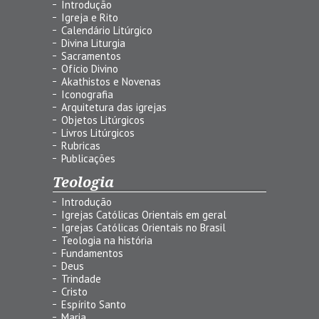
Introdução
Igreja e Rito
Calendário Litúrgico
Divina Liturgia
Sacramentos
Ofício Divino
Akathistos e Novenas
Iconografia
Arquitetura das igrejas
Objetos Litúrgicos
Livros Litúrgicos
Rubricas
Publicações
Teologia
Introdução
Igrejas Católicas Orientais em geral
Igrejas Católicas Orientais no Brasil
Teologia na história
Fundamentos
Deus
Trindade
Cristo
Espírito Santo
Maria