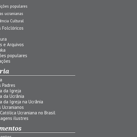
ições populares
jas ucranianas
uência Cultural
 Folclóricos
a
tura
s e Arquivos
nka
ões populares
ações
ria
ia
s Padres
ia da Igreja
ia da Ucrânia
ia da Igreja na Ucrânia
s Ucranianos
 Católica Ucraniana no Brasil
agens ilustres
mentos
entos