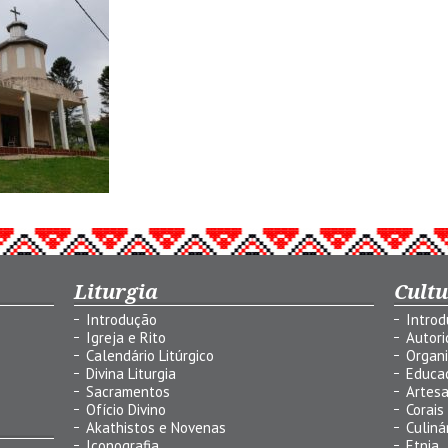
Liturgia
Cult
Introdução
Intro
Igreja e Rito
Autor
Calendário Litúrgico
Organ
Divina Liturgia
Educa
Sacramentos
Artes
Ofício Divino
Corais
Akathistos e Novenas
Culiná
Iconografia
Etnia