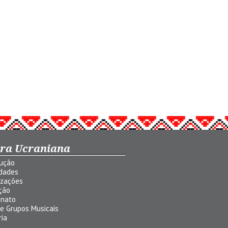
ura Ucraniana
dução
idades
izações
ção
anato
 e Grupos Musicais
ria