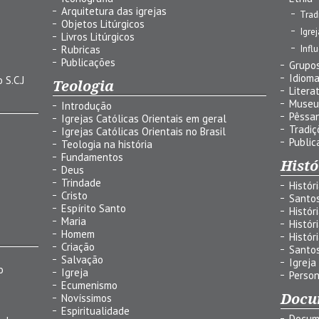
Arquitetura das igrejas
Trad
Objetos Litúrgicos
Igre
Livros Litúrgicos
Infl
Rubricas
Publicações
Grupos
Idiom
 S.C.J
Teologia
Litera
Museu
Introdução
Pêssa
Igrejas Católicas Orientais em geral
Tradiç
Igrejas Católicas Orientais no Brasil
Public
Teologia na história
Fundamentos
Histó
Deus
Trindade
Histór
Cristo
Santo
Espírito Santo
Histór
Maria
Histór
Homem
Histór
Criação
Santo
Salvação
Igreja
o
Igreja
Person
Ecumenismo
Docu
Novíssimos
Espiritualidade
Docum