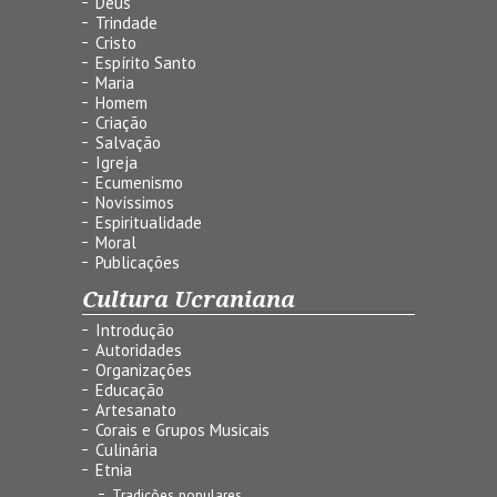
Deus
Trindade
Cristo
Espírito Santo
Maria
Homem
Criação
Salvação
Igreja
Ecumenismo
Novíssimos
Espiritualidade
Moral
Publicações
Cultura Ucraniana
Introdução
Autoridades
Organizações
Educação
Artesanato
Corais e Grupos Musicais
Culinária
Etnia
Tradições populares