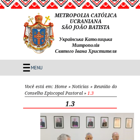
METROPOLIA CATÓLICA
UCRANIANA
SÃO JOÃO BATISTA
Українська Католицька
Митрополія
Святого Івана Христителя
MENU
Você está em:
Home
»
Noticias
»
Reunião do
Conselho Episcopal Pastoral
»
1.3
1.3