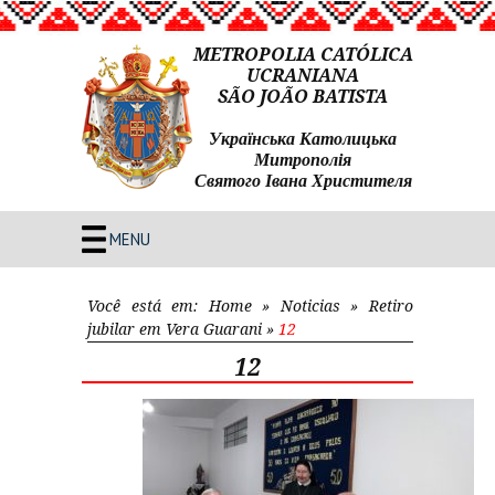
METROPOLIA CATÓLICA
UCRANIANA
SÃO JOÃO BATISTA
Українська Католицька
Митрополія
Святого Івана Христителя
MENU
Você está em:
Home
»
Noticias
»
Retiro
jubilar em Vera Guarani
»
12
12