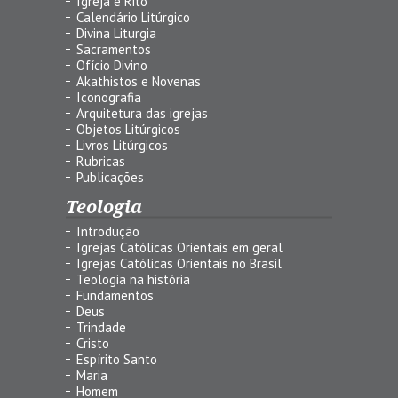
Igreja e Rito
Calendário Litúrgico
Divina Liturgia
Sacramentos
Ofício Divino
Akathistos e Novenas
Iconografia
Arquitetura das igrejas
Objetos Litúrgicos
Livros Litúrgicos
Rubricas
Publicações
Teologia
Introdução
Igrejas Católicas Orientais em geral
Igrejas Católicas Orientais no Brasil
Teologia na história
Fundamentos
Deus
Trindade
Cristo
Espírito Santo
Maria
Homem