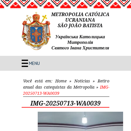
METROPOLIA CATÓLICA
UCRANIANA
SÃO JOÃO BATISTA
Українська Католицька
Митрополія
Святого Івана Христителя
MENU
Você está em:
Home
»
Noticias
»
Retiro
anual das catequistas da Metropolia
»
IMG-
20250713-WA0039
IMG-20250713-WA0039