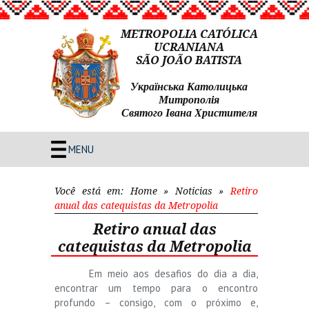
METROPOLIA CATÓLICA
UCRANIANA
SÃO JOÃO BATISTA
Українська Католицька
Митрополія
Святого Івана Христителя
MENU
Você está em:
Home
»
Noticias
»
Retiro
anual das catequistas da Metropolia
Retiro anual das
catequistas da Metropolia
Em meio aos desafios do dia a dia,
encontrar um tempo para o encontro
profundo – consigo, com o próximo e,