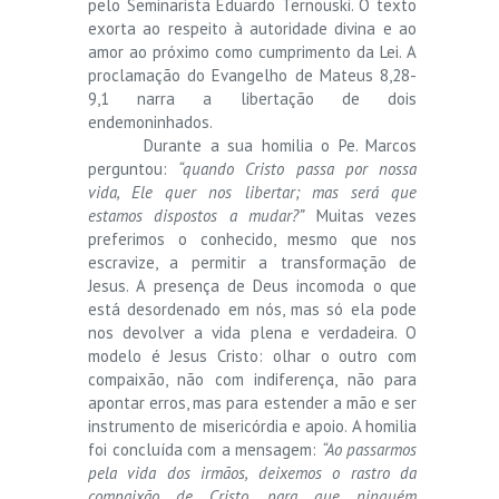
pelo Seminarista Eduardo Ternouski. O texto
exorta ao respeito à autoridade divina e ao
amor ao próximo como cumprimento da Lei. A
proclamação do Evangelho de Mateus 8,28-
9,1 narra a libertação de dois
endemoninhados.
Durante a sua homilia o Pe. Marcos
perguntou:
“quando Cristo passa por nossa
vida, Ele quer nos libertar; mas será que
estamos dispostos a mudar?”
Muitas vezes
preferimos o conhecido, mesmo que nos
escravize, a permitir a transformação de
Jesus. A presença de Deus incomoda o que
está desordenado em nós, mas só ela pode
nos devolver a vida plena e verdadeira. O
modelo é Jesus Cristo: olhar o outro com
compaixão, não com indiferença, não para
apontar erros, mas para estender a mão e ser
instrumento de misericórdia e apoio. A homilia
foi concluída com a mensagem:
“Ao passarmos
pela vida dos irmãos, deixemos o rastro da
compaixão de Cristo, para que ninguém