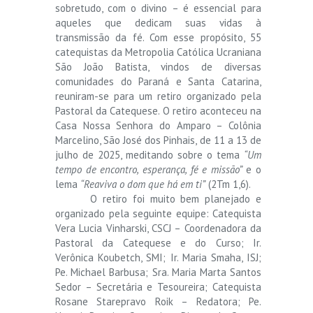
sobretudo, com o divino – é essencial para
aqueles que dedicam suas vidas à
transmissão da fé. Com esse propósito, 55
catequistas da Metropolia Católica Ucraniana
São João Batista, vindos de diversas
comunidades do Paraná e Santa Catarina,
reuniram-se para um retiro organizado pela
Pastoral da Catequese. O retiro aconteceu na
Casa Nossa Senhora do Amparo – Colônia
Marcelino, São José dos Pinhais, de 11 a 13 de
julho de 2025, meditando sobre o tema
“Um
tempo de encontro, esperança, fé e missão”
e o
lema
“Reaviva o dom que há em ti”
(2Tm 1,6).
O retiro foi muito bem planejado e
organizado pela seguinte equipe: Catequista
Vera Lucia Vinharski, CSCJ – Coordenadora da
Pastoral da Catequese e do Curso; Ir.
Verônica Koubetch, SMI; Ir. Maria Smaha, ISJ;
Pe. Michael Barbusa; Sra. Maria Marta Santos
Sedor – Secretária e Tesoureira; Catequista
Rosane Starepravo Roik – Redatora; Pe.