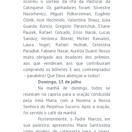
ocorreu o sorteio da rifa da Pastoral da
Catequese. Os ganhadores foram: Silvestre
Nazorhevicz, Miguel Pidkorzemari, Eugênio
Olinik, José Hochineki, Valentina Shauz, Julia
Guarda Korelo, Gregório Parastchuk, Eliane
Paulek, Rafael Conrado, Enzo Narok, Lucas
Sanduy, Verônica Bileski, Michel Rawales,
Laura Vogel, Rafael Hulhak, Celestina
Paradiuk, Fabiano Nazar, Aurélia Duard. Nosso
muito obrigado aos doadores dos prêmios,
aos que venderam, aos que contribuíram
comprando os bilhetes. E aos comtemplados
– parabéns! Que Deus abençoe a todos!
Domingo, 13 de julho
Na manhã de domingo, todos se
reuniram na capela para a oração conduzida
pela Irmã Maria, com a Novena a Nossa
Senhora do Perpétuo Socorro. Após a oração,
foi servido o café da manhã.
Posteriormente, o Padre Marcos, em
sua palestra, apresentou Maria Santíssima
como modelo de catequista para a Igreja,