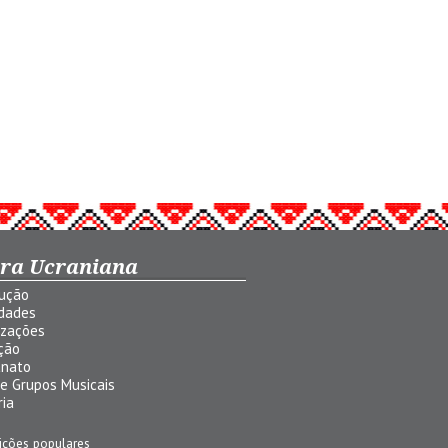
ura Ucraniana
dução
idades
izações
ção
anato
 e Grupos Musicais
ria
ições populares