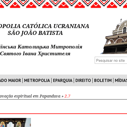
POLIA CATÓLICA UCRANIANA
SÃO JOÃO BATISTA
їнська Католицька Митрополія
Святого Івана Христителя
ADO MAIOR
METROPOLIA
EPARQUIA
DIREITO
BOLETIM
MÍDIA
ovação espiritual em Papanduva
»
2.7