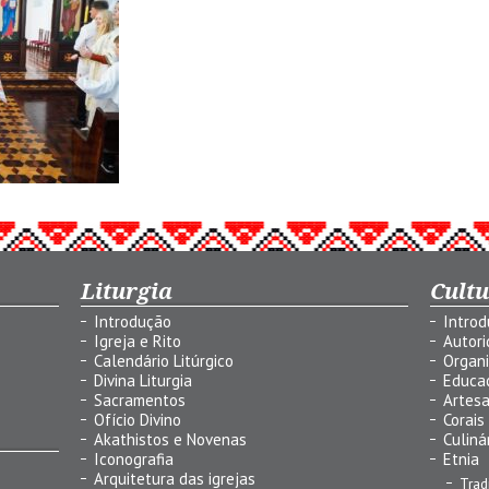
Liturgia
Cult
Introdução
Intro
Igreja e Rito
Autor
Calendário Litúrgico
Organ
Divina Liturgia
Educa
Sacramentos
Artes
Ofício Divino
Corais
Akathistos e Novenas
Culiná
Iconografia
Etnia
Arquitetura das igrejas
Trad