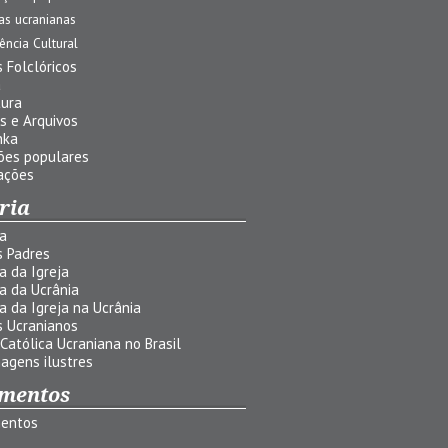
jas ucranianas
uência Cultural
 Folclóricos
a
tura
s e Arquivos
nka
ões populares
ações
ria
ia
s Padres
ia da Igreja
ia da Ucrânia
ia da Igreja na Ucrânia
s Ucranianos
 Católica Ucraniana no Brasil
agens ilustres
mentos
entos