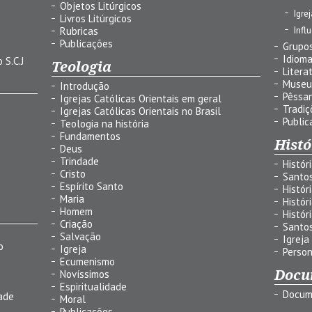
Objetos Litúrgicos
Igre
Livros Litúrgicos
Infl
Rubricas
Publicações
Grupos
Idiom
 S.C.J
Teologia
Litera
Museu
Introdução
Pêssa
Igrejas Católicas Orientais em geral
Tradiç
Igrejas Católicas Orientais no Brasil
Public
Teologia na história
Fundamentos
Histó
Deus
Trindade
Histór
Cristo
Santo
Espírito Santo
Histór
Maria
Histór
Homem
Histór
Criação
Santo
Salvação
Igreja
o
Igreja
Person
Ecumenismo
Docu
Novíssimos
Espiritualidade
Docum
ade
Moral
Publicações