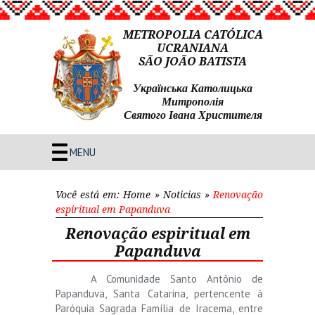
METROPOLIA CATÓLICA
UCRANIANA
SÃO JOÃO BATISTA
Українська Католицька
Митрополія
Святого Івана Христителя
MENU
Você está em:
Home
»
Noticias
»
Renovação
espiritual em Papanduva
Renovação espiritual em
Papanduva
A Comunidade Santo Antônio de
Papanduva, Santa Catarina, pertencente à
Paróquia Sagrada Família de Iracema, entre