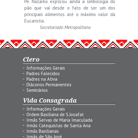
Pe. Nazarko explicou ainda a simbologia do
pão que vai desde o fato de ser um dos
principais alimentos até o máximo valor da
Eucaristia.
Secretariado Metropolitano
Clero
Informações Gerais
Padres Falecidos
Padres na Ativa
Diáconos Permanentes
Seminários
Vida Consagrada
Informações Gerais
Ordem Basiliana de S.Josafat
Irmãs Servas de Maria Imaculada
Irmãs Catequistas de Santa Ana
Irmãs Basilianas
Irmãs de São José