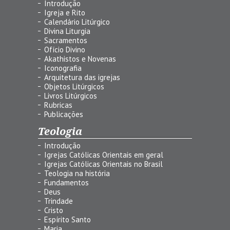
Introdução
Igreja e Rito
Calendário Litúrgico
Divina Liturgia
Sacramentos
Ofício Divino
Akathistos e Novenas
Iconografia
Arquitetura das igrejas
Objetos Litúrgicos
Livros Litúrgicos
Rubricas
Publicações
Teologia
Introdução
Igrejas Católicas Orientais em geral
Igrejas Católicas Orientais no Brasil
Teologia na história
Fundamentos
Deus
Trindade
Cristo
Espírito Santo
Maria