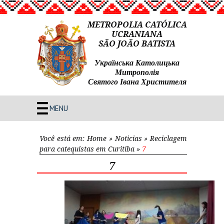
METROPOLIA CATÓLICA
UCRANIANA
SÃO JOÃO BATISTA
Українська Католицька
Митрополія
Святого Івана Христителя
MENU
Você está em:
Home
»
Noticias
»
Reciclagem
para catequistas em Curitiba
»
7
7