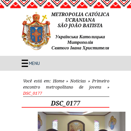
METROPOLIA CATÓLICA
UCRANIANA
SÃO JOÃO BATISTA
Українська Католицька
Митрополія
Святого Івана Христителя
MENU
Você está em:
Home
»
Noticias
»
Primeiro
encontro metropolitano de jovens
»
DSC_0177
DSC_0177