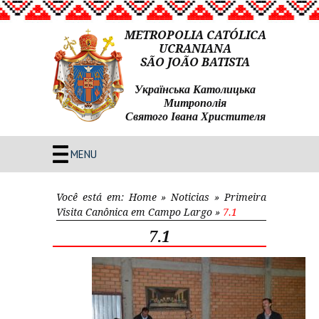
METROPOLIA CATÓLICA
UCRANIANA
SÃO JOÃO BATISTA
Українська Католицька
Митрополія
Святого Івана Христителя
MENU
Você está em:
Home
»
Noticias
»
Primeira
Visita Canônica em Campo Largo
»
7.1
7.1