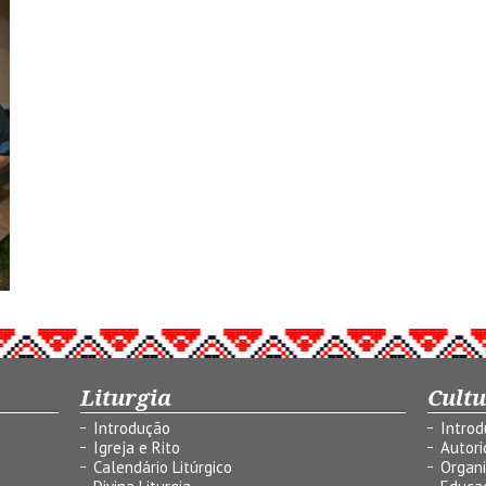
Liturgia
Cult
Introdução
Intro
Igreja e Rito
Autor
Calendário Litúrgico
Organ