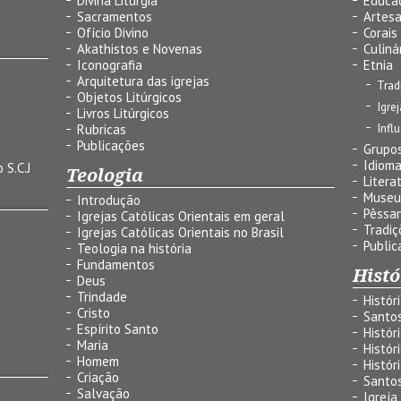
Divina Liturgia
Educa
Sacramentos
Artes
Ofício Divino
Corais
Akathistos e Novenas
Culiná
Iconografia
Etnia
Arquitetura das igrejas
Trad
Objetos Litúrgicos
Igre
Livros Litúrgicos
Infl
Rubricas
Publicações
Grupos
Idiom
 S.C.J
Teologia
Litera
Museu
Introdução
Pêssa
Igrejas Católicas Orientais em geral
Tradiç
Igrejas Católicas Orientais no Brasil
Public
Teologia na história
Fundamentos
Histó
Deus
Trindade
Histór
Cristo
Santo
Espírito Santo
Histór
Maria
Histór
Homem
Histór
Criação
Santo
Salvação
Igreja