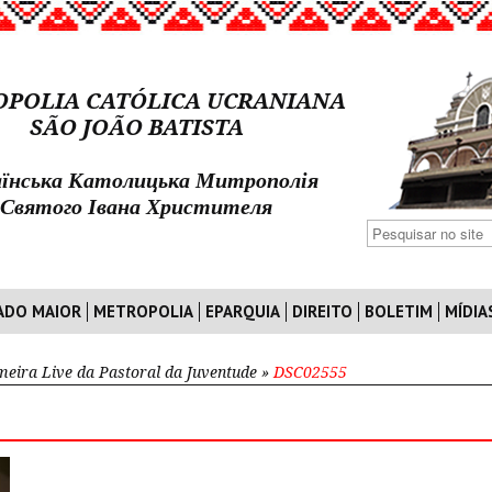
POLIA CATÓLICA UCRANIANA
SÃO JOÃO BATISTA
їнська Католицька Митрополія
Святого Івана Христителя
ADO MAIOR
METROPOLIA
EPARQUIA
DIREITO
BOLETIM
MÍDIA
meira Live da Pastoral da Juventude
»
DSC02555