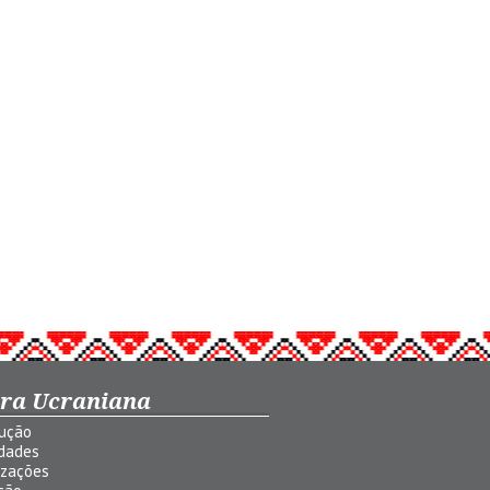
ura Ucraniana
dução
idades
izações