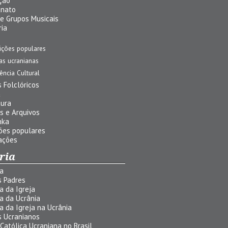
ção
anato
 e Grupos Musicais
ria
ições populares
jas ucranianas
uência Cultural
 Folclóricos
a
tura
s e Arquivos
nka
ões populares
ações
ria
ia
s Padres
ia da Igreja
ia da Ucrânia
ia da Igreja na Ucrânia
s Ucranianos
 Católica Ucraniana no Brasil