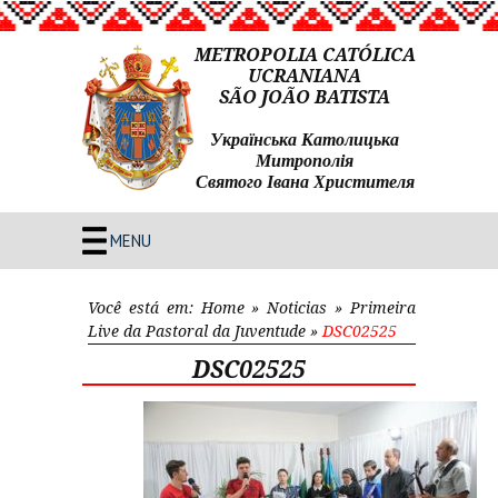
METROPOLIA CATÓLICA
UCRANIANA
SÃO JOÃO BATISTA
Українська Католицька
Митрополія
Святого Івана Христителя
MENU
Você está em:
Home
»
Noticias
»
Primeira
Live da Pastoral da Juventude
»
DSC02525
DSC02525