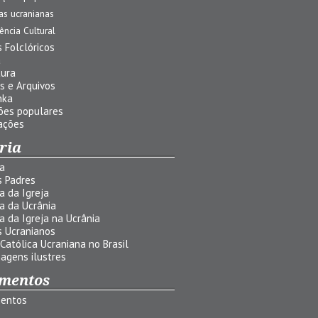
jas ucranianas
uência Cultural
 Folclóricos
a
tura
s e Arquivos
nka
ões populares
ações
ria
ia
s Padres
ia da Igreja
ia da Ucrânia
ia da Igreja na Ucrânia
s Ucranianos
 Católica Ucraniana no Brasil
agens ilustres
mentos
entos