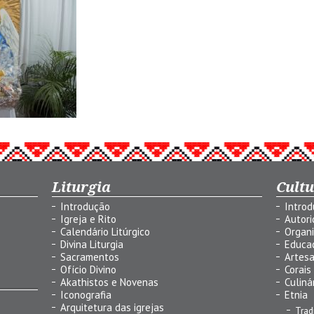
Liturgia
Cult
Introdução
Intro
Igreja e Rito
Autor
Calendário Litúrgico
Organ
Divina Liturgia
Educa
Sacramentos
Artes
Ofício Divino
Corais
Akathistos e Novenas
Culiná
Iconografia
Etnia
Arquitetura das igrejas
Trad