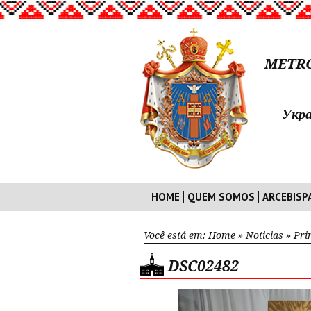
METRO
Укра
HOME
QUEM SOMOS
ARCEBISP
Você está em:
Home
»
Noticias
»
Pri
DSC02482