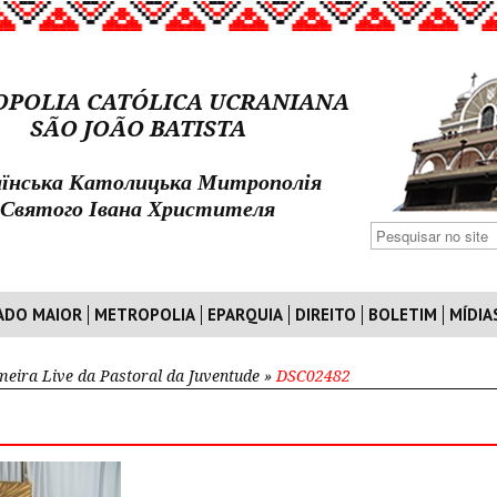
POLIA CATÓLICA UCRANIANA
SÃO JOÃO BATISTA
їнська Католицька Митрополія
Святого Івана Христителя
ADO MAIOR
METROPOLIA
EPARQUIA
DIREITO
BOLETIM
MÍDIA
meira Live da Pastoral da Juventude
»
DSC02482