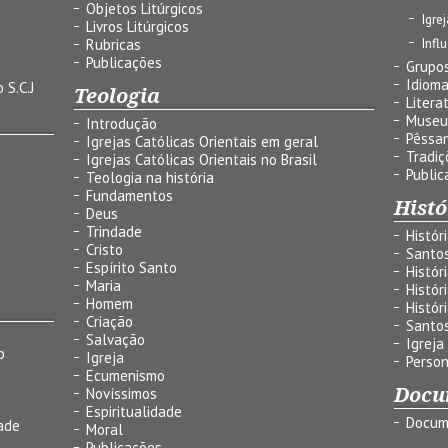
Objetos Litúrgicos
Igre
Livros Litúrgicos
Infl
Rubricas
Publicações
Grupos
Idiom
 S.C.J
Teologia
Litera
Museu
Introdução
Pêssa
Igrejas Católicas Orientais em geral
Tradiç
Igrejas Católicas Orientais no Brasil
Public
Teologia na história
Fundamentos
Histó
Deus
Trindade
Histór
Cristo
Santo
Espírito Santo
Histór
Maria
Histór
Homem
Histór
Criação
Santo
Salvação
Igreja
o
Igreja
Person
Ecumenismo
Docu
Novíssimos
Espiritualidade
Docum
ade
Moral
Publicações