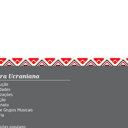
ura Ucraniana
dução
idades
izações
ção
anato
 e Grupos Musicais
ria
ições populares