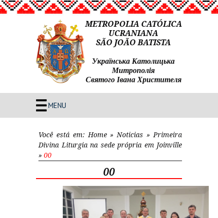
METROPOLIA CATÓLICA
UCRANIANA
SÃO JOÃO BATISTA
Українська Католицька
Митрополія
Святого Івана Христителя
MENU
Você está em:
Home
»
Noticias
»
Primeira
Divina Liturgia na sede própria em Joinville
»
00
00