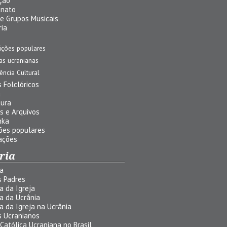
ção
anato
 e Grupos Musicais
ria
ições populares
jas ucranianas
uência Cultural
 Folclóricos
a
tura
s e Arquivos
nka
ões populares
ações
ria
ia
s Padres
ia da Igreja
ia da Ucrânia
ia da Igreja na Ucrânia
s Ucranianos
 Católica Ucraniana no Brasil