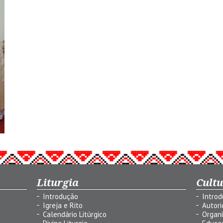
Liturgia
Cult
Introdução
Intro
Igreja e Rito
Autor
Calendário Litúrgico
Organ