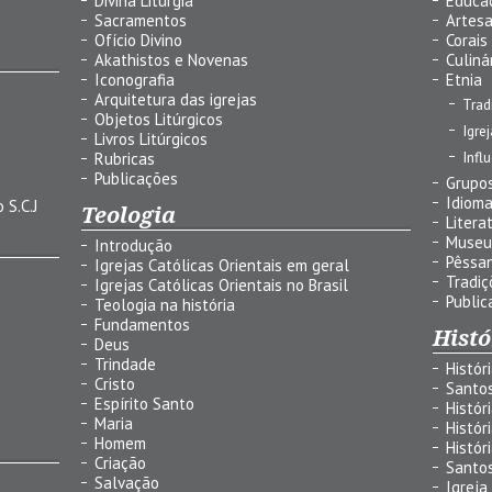
Divina Liturgia
Educa
Sacramentos
Artes
Ofício Divino
Corais
Akathistos e Novenas
Culiná
Iconografia
Etnia
Arquitetura das igrejas
Trad
Objetos Litúrgicos
Igre
Livros Litúrgicos
Infl
Rubricas
Publicações
Grupos
Idiom
 S.C.J
Teologia
Litera
Museu
Introdução
Pêssa
Igrejas Católicas Orientais em geral
Tradiç
Igrejas Católicas Orientais no Brasil
Public
Teologia na história
Fundamentos
Histó
Deus
Trindade
Histór
Cristo
Santo
Espírito Santo
Histór
Maria
Histór
Homem
Histór
Criação
Santo
Salvação
Igreja