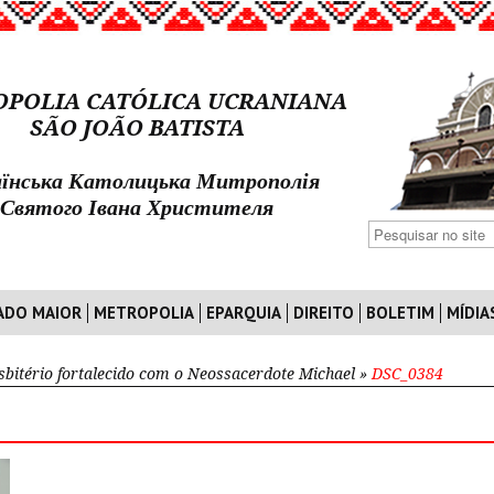
POLIA CATÓLICA UCRANIANA
SÃO JOÃO BATISTA
їнська Католицька Митрополія
Святого Івана Христителя
ADO MAIOR
METROPOLIA
EPARQUIA
DIREITO
BOLETIM
MÍDIA
sbitério fortalecido com o Neossacerdote Michael
»
DSC_0384