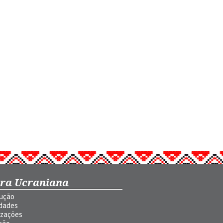
ura Ucraniana
dução
idades
izações