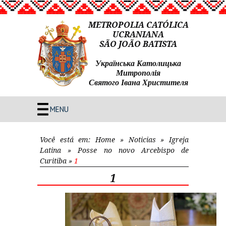
METROPOLIA CATÓLICA
UCRANIANA
SÃO JOÃO BATISTA
Українська Католицька
Митрополія
Святого Івана Христителя
MENU
Você está em:
Home
»
Noticias
»
Igreja
Latina
»
Posse no novo Arcebispo de
Curitiba
»
1
1