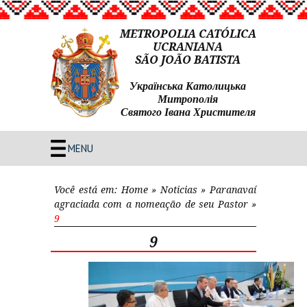
METROPOLIA CATÓLICA
UCRANIANA
SÃO JOÃO BATISTA
Українська Католицька
Митрополія
Святого Івана Христителя
MENU
Você está em:
Home
»
Noticias
»
Paranavaí
agraciada com a nomeação de seu Pastor
»
9
9