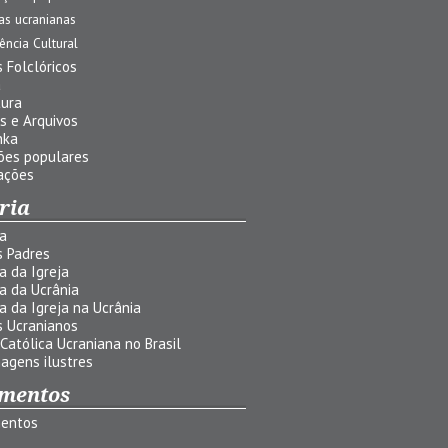
jas ucranianas
uência Cultural
 Folclóricos
a
tura
s e Arquivos
nka
ões populares
ações
ria
ia
s Padres
ia da Igreja
ia da Ucrânia
ia da Igreja na Ucrânia
s Ucranianos
 Católica Ucraniana no Brasil
agens ilustres
mentos
entos