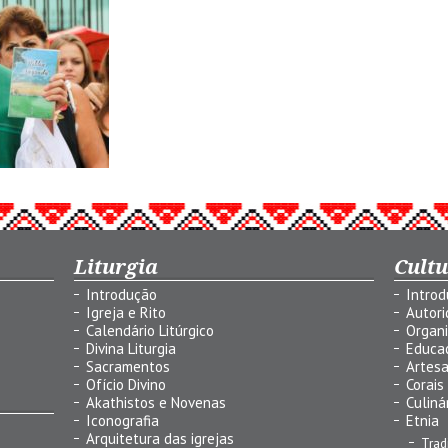
Liturgia
Cult
Introdução
Intro
Igreja e Rito
Autor
Calendário Litúrgico
Organ
Divina Liturgia
Educa
Sacramentos
Artes
Ofício Divino
Corais
Akathistos e Novenas
Culiná
Iconografia
Etnia
Arquitetura das igrejas
Trad