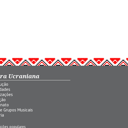
ura Ucraniana
dução
idades
izações
ção
anato
 e Grupos Musicais
ria
ições populares