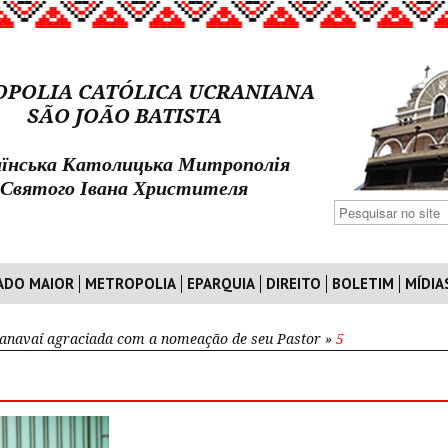
POLIA CATÓLICA UCRANIANA
SÃO JOÃO BATISTA
їнська Католицька Митрополія
Святого Івана Христителя
ADO MAIOR
METROPOLIA
EPARQUIA
DIREITO
BOLETIM
MÍDIA
anavaí agraciada com a nomeação de seu Pastor
»
5