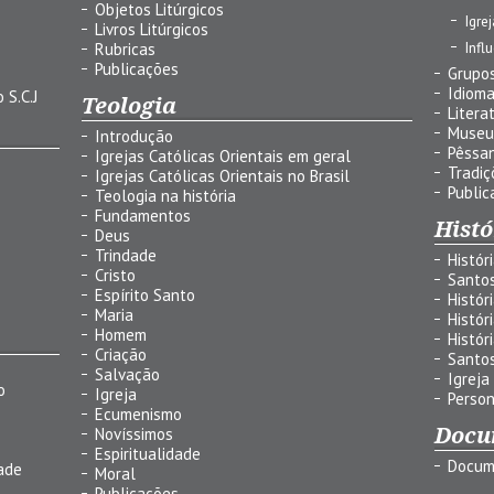
Objetos Litúrgicos
Igre
Livros Litúrgicos
Infl
Rubricas
Publicações
Grupos
Idiom
 S.C.J
Teologia
Litera
Museu
Introdução
Pêssa
Igrejas Católicas Orientais em geral
Tradiç
Igrejas Católicas Orientais no Brasil
Public
Teologia na história
Fundamentos
Histó
Deus
Trindade
Histór
Cristo
Santo
Espírito Santo
Histór
Maria
Histór
Homem
Histór
Criação
Santo
Salvação
Igreja
o
Igreja
Person
Ecumenismo
Docu
Novíssimos
Espiritualidade
Docum
ade
Moral
Publicações