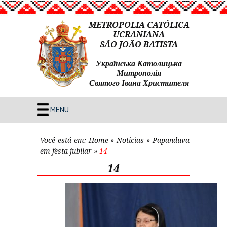
METROPOLIA CATÓLICA
UCRANIANA
SÃO JOÃO BATISTA
Українська Католицька
Митрополія
Святого Івана Христителя
MENU
Você está em:
Home
»
Noticias
»
Papanduva
em festa jubilar
»
14
14