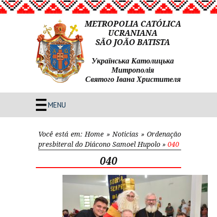
METROPOLIA CATÓLICA
UCRANIANA
SÃO JOÃO BATISTA
Українська Католицька
Митрополія
Святого Івана Христителя
MENU
Você está em:
Home
»
Noticias
»
Ordenação
presbiteral do Diácono Samoel Hupolo
»
040
040