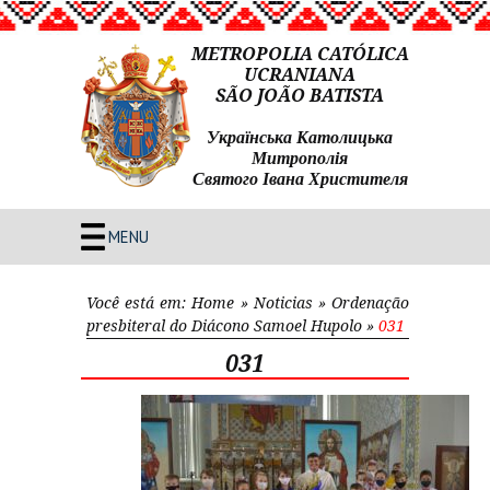
METROPOLIA CATÓLICA
UCRANIANA
SÃO JOÃO BATISTA
Українська Католицька
Митрополія
Святого Івана Христителя
MENU
Você está em:
Home
»
Noticias
»
Ordenação
presbiteral do Diácono Samoel Hupolo
»
031
031