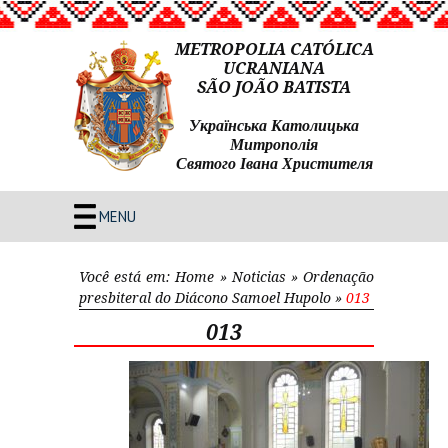
METROPOLIA CATÓLICA
UCRANIANA
SÃO JOÃO BATISTA
Українська Католицька
Митрополія
Святого Івана Христителя
MENU
Você está em:
Home
»
Noticias
»
Ordenação
presbiteral do Diácono Samoel Hupolo
»
013
013