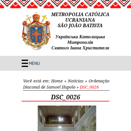
METROPOLIA CATÓLICA
UCRANIANA
SÃO JOÃO BATISTA
Українська Католицька
Митрополія
Святого Івана Христителя
MENU
Você está em:
Home
»
Noticias
»
Ordenação
Diaconal de Samoel Hupolo
»
DSC_0026
DSC_0026