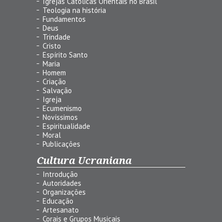
Igrejas Católicas Orientais no Brasil
Teologia na história
Fundamentos
Deus
Trindade
Cristo
Espírito Santo
Maria
Homem
Criação
Salvação
Igreja
Ecumenismo
Novíssimos
Espiritualidade
Moral
Publicações
Cultura Ucraniana
Introdução
Autoridades
Organizações
Educação
Artesanato
Corais e Grupos Musicais