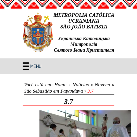
METROPOLIA CATÓLICA
UCRANIANA
SÃO JOÃO BATISTA
Українська Католицька
Митрополія
Святого Івана Христителя
MENU
Você está em:
Home
»
Noticias
»
Novena a
São Sebastião em Papanduva
»
3.7
3.7