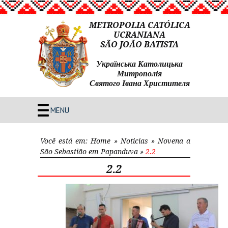
METROPOLIA CATÓLICA
UCRANIANA
SÃO JOÃO BATISTA
Українська Католицька
Митрополія
Святого Івана Христителя
MENU
Você está em:
Home
»
Noticias
»
Novena a
São Sebastião em Papanduva
»
2.2
2.2