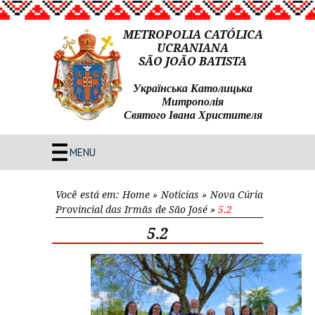
METROPOLIA CATÓLICA
UCRANIANA
SÃO JOÃO BATISTA
Українська Католицька
Митрополія
Святого Івана Христителя
MENU
Você está em:
Home
»
Noticias
»
Nova Cúria
Provincial das Irmãs de São José
»
5.2
5.2