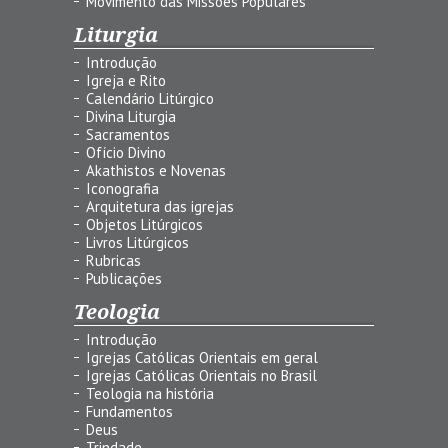
Movimento das Missões Populares
Liturgia
Introdução
Igreja e Rito
Calendário Litúrgico
Divina Liturgia
Sacramentos
Ofício Divino
Akathistos e Novenas
Iconografia
Arquitetura das igrejas
Objetos Litúrgicos
Livros Litúrgicos
Rubricas
Publicações
Teologia
Introdução
Igrejas Católicas Orientais em geral
Igrejas Católicas Orientais no Brasil
Teologia na história
Fundamentos
Deus
Trindade