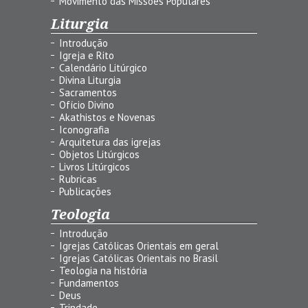
Movimento das Missões Populares
Liturgia
Introdução
Igreja e Rito
Calendário Litúrgico
Divina Liturgia
Sacramentos
Ofício Divino
Akathistos e Novenas
Iconografia
Arquitetura das igrejas
Objetos Litúrgicos
Livros Litúrgicos
Rubricas
Publicações
Teologia
Introdução
Igrejas Católicas Orientais em geral
Igrejas Católicas Orientais no Brasil
Teologia na história
Fundamentos
Deus
Trindade