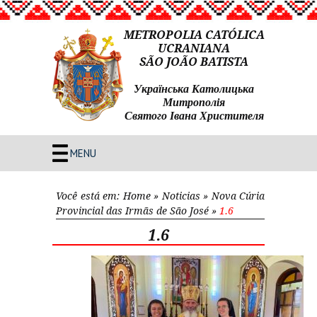
METROPOLIA CATÓLICA
UCRANIANA
SÃO JOÃO BATISTA
Українська Католицька
Митрополія
Святого Івана Христителя
MENU
Você está em:
Home
»
Noticias
»
Nova Cúria
Provincial das Irmãs de São José
»
1.6
1.6