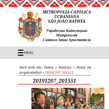
METROPOLIA CATÓLICA
UCRANIANA
SÃO JOÃO BATISTA
Українська Католицька
Митрополія
Святого Івана Христителя
MENU
Você está em:
Home
»
Noticias
»
Natal na
Arquicatedral
»
20191207_201551
20191207_201551