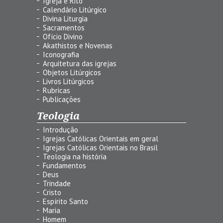
Igreja e Rito
Calendário Litúrgico
Divina Liturgia
Sacramentos
Ofício Divino
Akathistos e Novenas
Iconografia
Arquitetura das igrejas
Objetos Litúrgicos
Livros Litúrgicos
Rubricas
Publicações
Teologia
Introdução
Igrejas Católicas Orientais em geral
Igrejas Católicas Orientais no Brasil
Teologia na história
Fundamentos
Deus
Trindade
Cristo
Espírito Santo
Maria
Homem