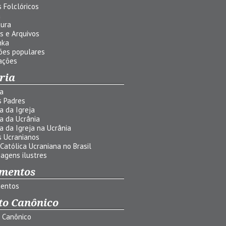
 Folclóricos
a
tura
s e Arquivos
nka
ões populares
ações
ria
ia
s Padres
ia da Igreja
ia da Ucrânia
ia da Igreja na Ucrânia
s Ucranianos
 Católica Ucraniana no Brasil
agens ilustres
mentos
entos
to Canônico
o Canônico