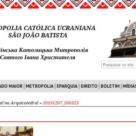
POLIA CATÓLICA UCRANIANA
SÃO JOÃO BATISTA
їнська Католицька Митрополія
Святого Івана Христителя
ADO MAIOR
METROPOLIA
EPARQUIA
DIREITO
BOLETIM
MÍDIA
al na Arquicatedral
»
20191207_200323