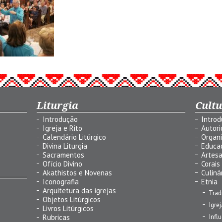
Liturgia
Cult
Introdução
Intro
Igreja e Rito
Autor
Calendário Litúrgico
Organ
Divina Liturgia
Educa
Sacramentos
Artes
Ofício Divino
Corais
Akathistos e Novenas
Culiná
Iconografia
Etnia
Arquitetura das igrejas
Trad
Objetos Litúrgicos
Igre
Livros Litúrgicos
Infl
Rubricas