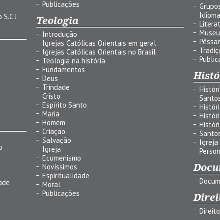
Publicações
Grupos
Idiom
 S.C.J
Teologia
Litera
Museu
Introdução
Pêssa
Igrejas Católicas Orientais em geral
Tradiç
Igrejas Católicas Orientais no Brasil
Public
Teologia na história
Fundamentos
Histó
Deus
Trindade
Histór
Cristo
Santo
Espírito Santo
Histór
Maria
Histór
Homem
Histór
Criação
Santo
Salvação
Igreja
o
Igreja
Person
Ecumenismo
Docu
Novíssimos
Espiritualidade
Docum
ade
Moral
Publicações
Direi
Direit