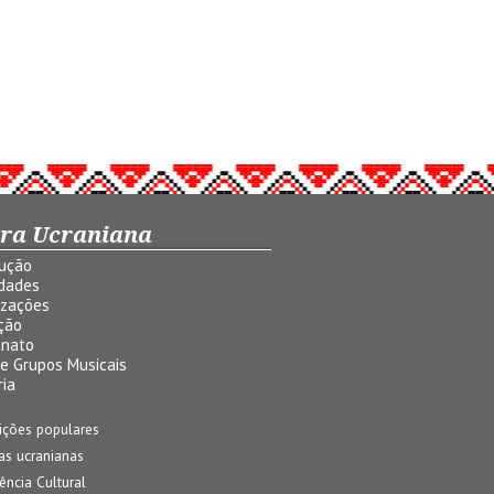
ura Ucraniana
dução
idades
izações
ção
anato
 e Grupos Musicais
ria
ições populares
jas ucranianas
uência Cultural